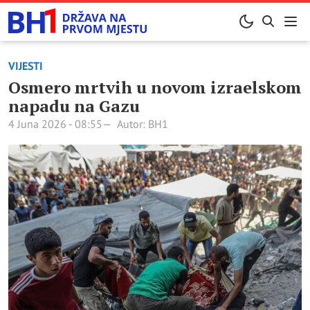
VIJESTI
Osmero mrtvih u novom izraelskom
napadu na Gazu
4 Juna 2026 - 08:55
Autor: BH1