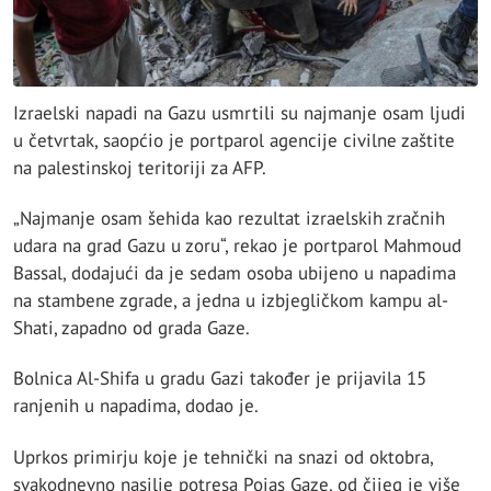
Izraelski napadi na Gazu usmrtili su najmanje osam ljudi
u četvrtak, saopćio je portparol agencije civilne zaštite
na palestinskoj teritoriji za AFP.
„Najmanje osam šehida kao rezultat izraelskih zračnih
udara na grad Gazu u zoru“, rekao je portparol Mahmoud
Bassal, dodajući da je sedam osoba ubijeno u napadima
na stambene zgrade, a jedna u izbjegličkom kampu al-
Shati, zapadno od grada Gaze.
Bolnica Al-Shifa u gradu Gazi također je prijavila 15
ranjenih u napadima, dodao je.
Uprkos primirju koje je tehnički na snazi od oktobra,
svakodnevno nasilje potresa Pojas Gaze, od čijeg je više