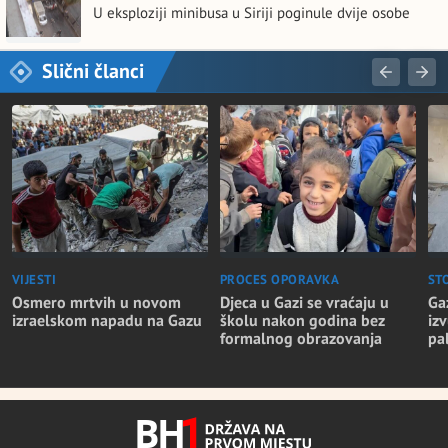
U eksploziji minibusa u Siriji poginule dvije osobe
Slični članci
VIJESTI
PROCES OPORAVKA
ST
Osmero mrtvih u novom
Djeca u Gazi se vraćaju u
Ga
izraelskom napadu na Gazu
školu nakon godina bez
iz
formalnog obrazovanja
pa