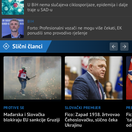
U BiH nema slučajeva ciklosporijaze, epidemija i dalje
traje u SAD-u
BIH
Forto: Profesionalni vozači ne mogu više čekati, EK
ponudili smo provodivo rješenje
Slični članci
PROTIVE SE
SLOVAČKI PREMIJER
PR
Mađarska i Slovačka
Fico: Zapad 1938. žrtvovao
Fic
blokiraju EU sankcije Gruziji
Čehoslovačku, slično čeka
‘ta
Ukrajinu
od