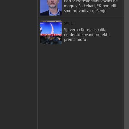
Forto: Profesionalni vozači ne
mogu više čekati, EK ponudili
smo provodivo rješenje
SVIJET
Sjeverna Koreja ispalila
neidentifikovani projektil
prema moru