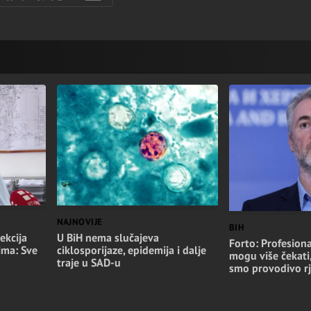
NAJNOVIJE
BIH
ekcija
U BiH nema slučajeva
Forto: Profesiona
ima: Sve
ciklosporijaze, epidemija i dalje
mogu više čekati
traje u SAD-u
smo provodivo rj