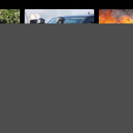
MUP HNK
Ukrali vozilo isp
SIPA
koji je
Mostaru pa ga za
Oduzeto 700 grama kokaina,
reće kod
jezera
jedna osoba uhapšena
O NAMA
IMPRESSUM
KONTAKT
KOLAČIĆI
PRAVILA PRIVATNOST