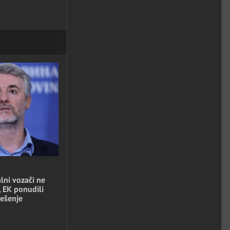
lni vozači ne
, EK ponudili
ešenje