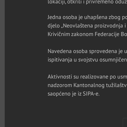
lokaciji, otkrili i privremeno od
Jedna osoba je uhapšena zbog po
djelo „Neovlaštena proizvodnja i
Krivičnim zakonom Federacije Bo
Navedena osoba sprovedena je u p
ispitivanja u svojstvu osumnjičen
Aktivnosti su realizovane po us
nadzorom Kantonalnog tužilaštv
saopćeno je iz SIPA-e.