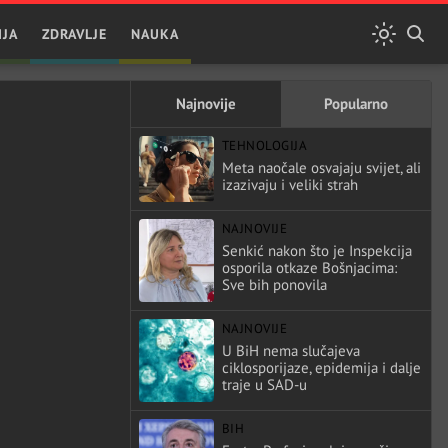
IJA
ZDRAVLJE
NAUKA
Najnovije
Popularno
TEHNOLOGIJA
Meta naočale osvajaju svijet, ali
izazivaju i veliki strah
NAJNOVIJE
Senkić nakon što je Inspekcija
osporila otkaze Bošnjacima:
Sve bih ponovila
NAJNOVIJE
U BiH nema slučajeva
ciklosporijaze, epidemija i dalje
traje u SAD-u
BIH