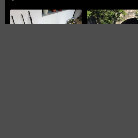
MARKO ŠLJIVIĆ
MUP HNK
Određen pritvor vozaču 
U pretresu u Stocu pronađeno
izazvao smrtonosnu nes
oružje i droga
Čapljine
Država na prvom mjestu