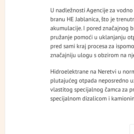
U nadležnosti Agencije za vodno p
branu HE Jablanica, što je trenu
akumulacije. I pored značajnog bro
pružanje pomoći u uklanjanju ot
pred sami kraj procesa za ispomoć
značajniju ulogu s obzirom na nje
Hidroelektrane na Neretvi u nor
plutajućeg otpada neposredno u
vlastitog specijalnog čamca za p
specijalnom dizalicom i kamioni