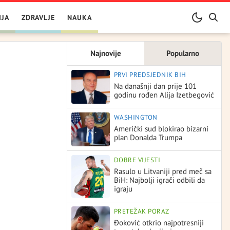
IJA
ZDRAVLJE
NAUKA
Najnovije
Popularno
PRVI PREDSJEDNIK BIH
Na današnji dan prije 101
godinu rođen Alija Izetbegović
WASHINGTON
Američki sud blokirao bizarni
plan Donalda Trumpa
DOBRE VIJESTI
Rasulo u Litvaniji pred meč sa
BiH: Najbolji igrači odbili da
igraju
PRETEŽAK PORAZ
Đoković otkrio najpotresniji