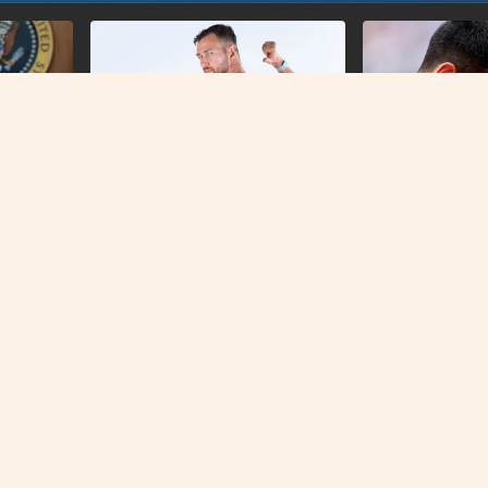
PRETEŽAK PORAZ
Đoković otkrio n
trenutak u karije
DOBRE VIJESTI
Rasulo u Litvaniji pred meč sa
izarni
BiH: Najbolji igrači odbili da
igraju
O NAMA
IMPRESSUM
KONTAKT
KOLAČIĆI
PRAVILA PRIVATNOST