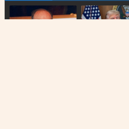
WASHINGTON
PRVI PREDSJEDNIK BIH
Američki sud blokirao b
Na današnji dan prije 101 godinu
plan Donalda Trumpa
rođen Alija Izetbegović
Država na prvom mjestu