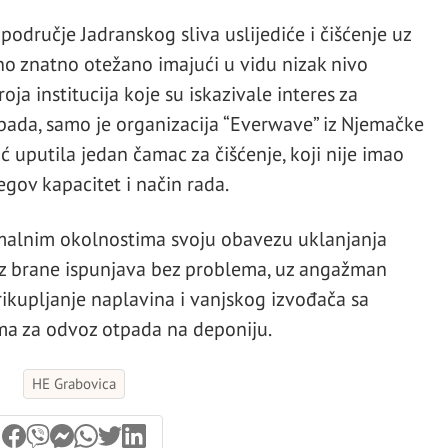
odručje Jadranskog sliva uslijediće i čišćenje uz
tno znatno otežano imajući u vidu nizak nivo
ja institucija koje su iskazivale interes za
pada, samo je organizacija “Everwave” iz Njemačke
 uputila jedan čamac za čišćenje, koji nije imao
gov kapacitet i način rada.
malnim okolnostima svoju obavezu uklanjanja
z brane ispunjava bez problema, uz angažman
rikupljanje naplavina i vanjskog izvođača sa
ma za odvoz otpada na deponiju.
HE Grabovica