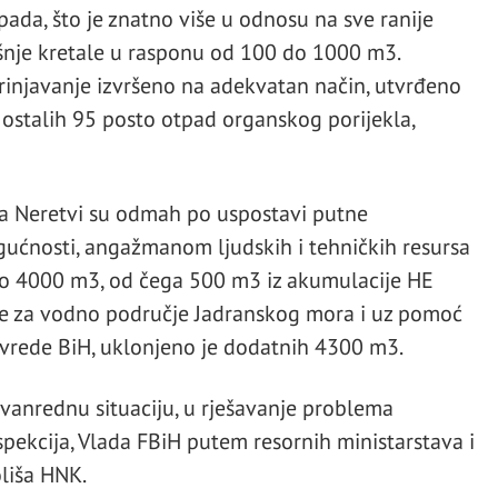
da, što je znatno više u odnosu na sve ranije
išnje kretale u rasponu od 100 do 1000 m3.
rinjavanje izvršeno na adekvatan način, utvrđeno
e ostalih 95 posto otpad organskog porijekla,
a Neretvi su odmah po uspostavi putne
gućnosti, angažmanom ljudskih i tehničkih resursa
oko 4000 m3, od čega 500 m3 iz akumulacije HE
je za vodno područje Jadranskog mora i uz pomoć
ivrede BiH, uklonjeno je dodatnih 4300 m3.
vanrednu situaciju, u rješavanje problema
spekcija, Vlada FBiH putem resornih ministarstava i
oliša HNK.