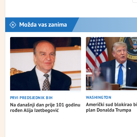
Možda vas zanima
WASHINGTON
PRVI PREDSJEDNIK BIH
Američki sud blokirao b
Na današnji dan prije 101 godinu
plan Donalda Trumpa
rođen Alija Izetbegović