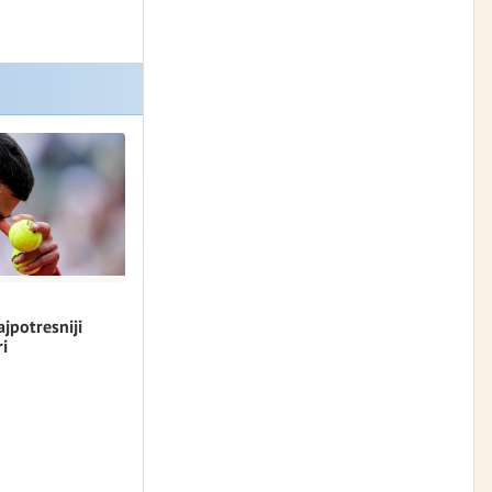
jpotresniji
ri