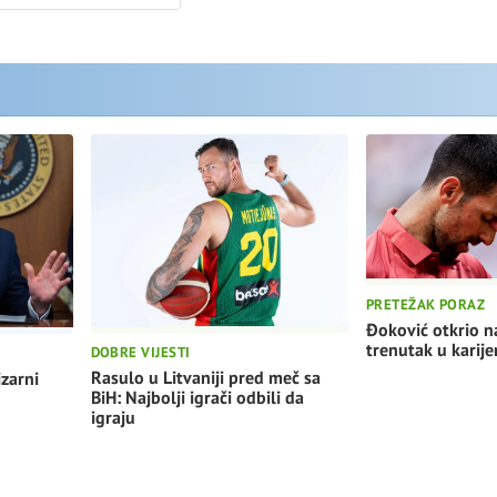
PRETEŽAK PORAZ
Đoković otkrio na
trenutak u karije
DOBRE VIJESTI
Rasulo u Litvaniji pred meč sa
izarni
BiH: Najbolji igrači odbili da
igraju