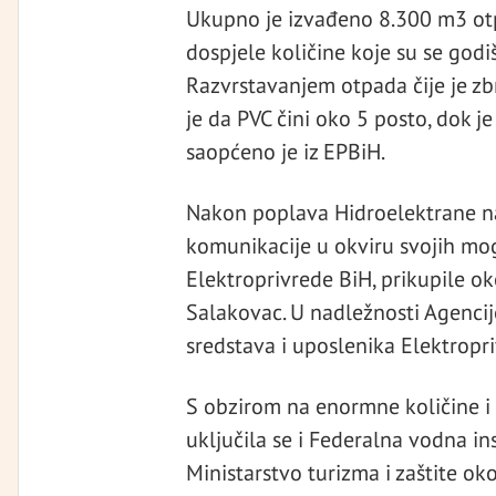
Ukupno je izvađeno 8.300 m3 otpa
dospjele količine koje su se god
Razvrstavanjem otpada čije je zb
je da PVC čini oko 5 posto, dok j
saopćeno je iz EPBiH.
Nakon poplava Hidroelektrane n
komunikacije u okviru svojih mo
Elektroprivrede BiH, prikupile 
Salakovac. U nadležnosti Agenci
sredstava i uposlenika Elektropr
S obzirom na enormne količine i 
uključila se i Federalna vodna in
Ministarstvo turizma i zaštite ok