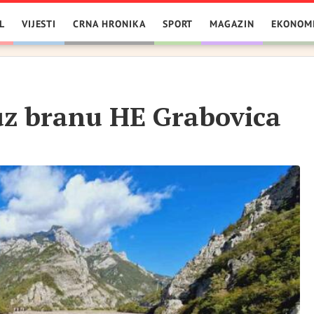
L
VIJESTI
CRNA HRONIKA
SPORT
MAGAZIN
EKONOM
uz branu HE Grabovica