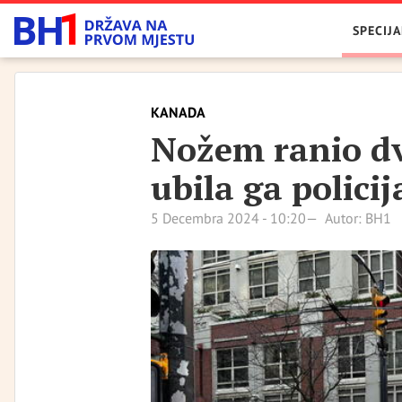
SPECIJA
KANADA
Nožem ranio dv
ubila ga policij
5 Decembra 2024 - 10:20
Autor: BH1