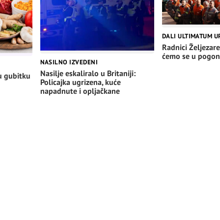
DALI ULTIMATUM U
Radnici Željezare
ćemo se u pogon
NASILNO IZVEDENI
Nasilje eskaliralo u Britaniji:
u gubitku
Policajka ugrizena, kuće
napadnute i opljačkane