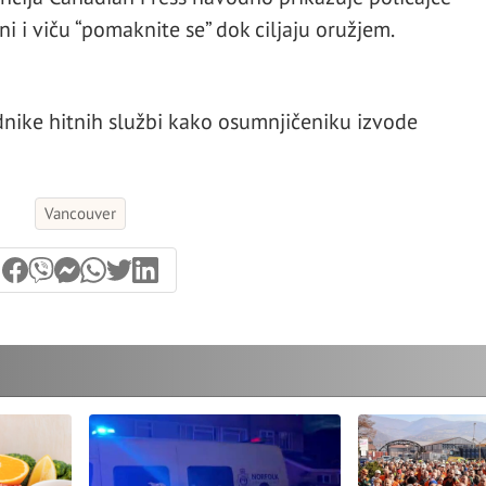
i i viču “pomaknite se” dok ciljaju oružjem.
nike hitnih službi kako osumnjičeniku izvode
Vancouver