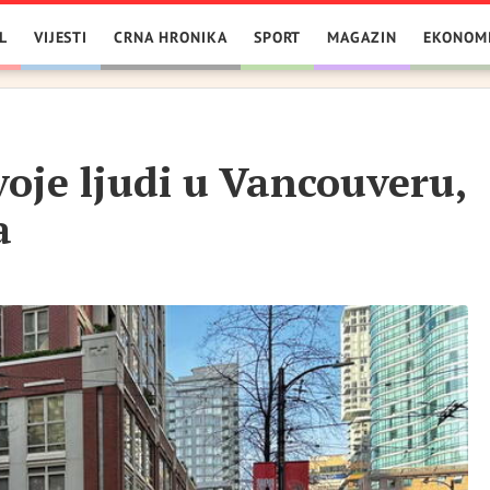
L
VIJESTI
CRNA HRONIKA
SPORT
MAGAZIN
EKONOM
oje ljudi u Vancouveru,
a