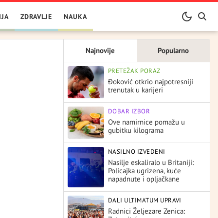
IJA
ZDRAVLJE
NAUKA
Najnovije
Popularno
PRETEŽAK PORAZ
Đoković otkrio najpotresniji
trenutak u karijeri
DOBAR IZBOR
Ove namirnice pomažu u
gubitku kilograma
NASILNO IZVEDENI
Nasilje eskaliralo u Britaniji:
Policajka ugrizena, kuće
napadnute i opljačkane
DALI ULTIMATUM UPRAVI
Radnici Željezare Zenica: