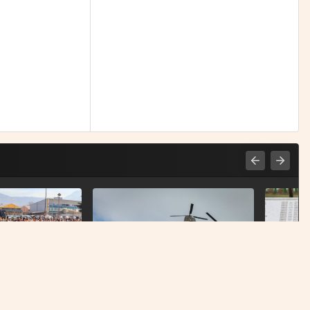
PRAVI
 Zenica: Zatvorit