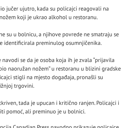
o jučer ujutro, kada su policajci reagovali na
žem koji je ukrao alkohol u restoranu.
e su u bolnicu, a njihove povrede ne smatraju se
ije identificirala preminulog osumnjičenika.
navodi se da je osoba koja ih je zvala “prijavila
 bio naoružan nožem” u restoranu u blizini gradske
cajci stigli na mjesto događaja, pronašli su
njoj trgovini.
tkriven, tada je upucan i kritično ranjen. Policajci i
ti pomoć, ali preminuo je u bolnici.
encija Canadian Press navodno prikazuje policajce