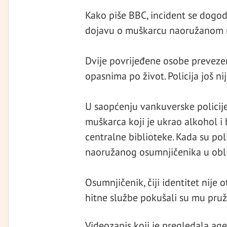
Kako piše BBC, incident se dogodi
dojavu o muškarcu naoružanom no
Dvije povrijeđene osobe prevezen
opasnima po život. Policija još n
U saopćenju vankuverske policije 
muškarca koji je ukrao alkohol i
centralne biblioteke. Kada su poli
naoružanog osumnjičenika u obliž
Osumnjičenik, čiji identitet nije o
hitne službe pokušali su mu pruži
Videozapis koji je pregledala ag