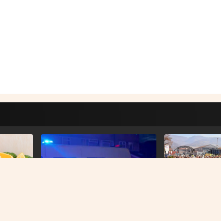
DALI ULTIMATUM U
Radnici Željezare