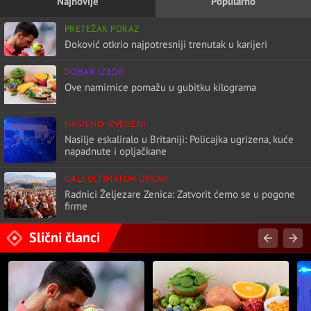
Najnovije
Popularno
PRETEŽAK PORAZ
Đoković otkrio najpotresniji trenutak u karijeri
DOBAR IZBOR
Ove namirnice pomažu u gubitku kilograma
NASILNO IZVEDENI
Nasilje eskaliralo u Britaniji: Policajka ugrizena, kuće
napadnute i opljačkane
DALI ULTIMATUM UPRAVI
Radnici Željezare Zenica: Zatvorit ćemo se u pogone
firme
Slični članci