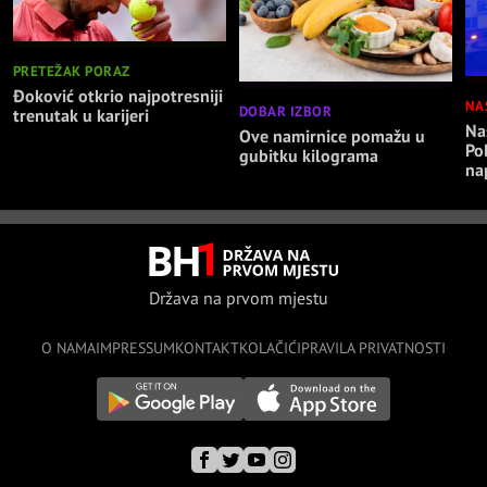
PRETEŽAK PORAZ
Đoković otkrio najpotresniji
NA
DOBAR IZBOR
trenutak u karijeri
Nas
Ove namirnice pomažu u
Po
gubitku kilograma
na
Država na prvom mjestu
O NAMA
IMPRESSUM
KONTAKT
KOLAČIĆI
PRAVILA PRIVATNOSTI