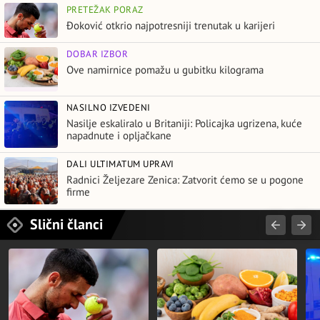
PRETEŽAK PORAZ
Đoković otkrio najpotresniji trenutak u karijeri
DOBAR IZBOR
Ove namirnice pomažu u gubitku kilograma
NASILNO IZVEDENI
Nasilje eskaliralo u Britaniji: Policajka ugrizena, kuće
napadnute i opljačkane
DALI ULTIMATUM UPRAVI
Radnici Željezare Zenica: Zatvorit ćemo se u pogone
firme
Slični članci