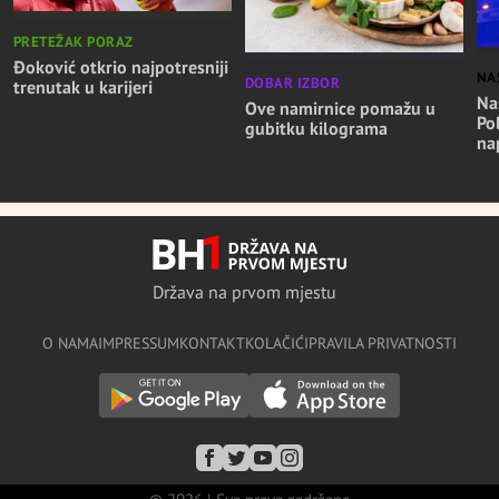
PRETEŽAK PORAZ
Đoković otkrio najpotresniji
NA
DOBAR IZBOR
trenutak u karijeri
Nas
Ove namirnice pomažu u
Po
gubitku kilograma
na
Država na prvom mjestu
O NAMA
IMPRESSUM
KONTAKT
KOLAČIĆI
PRAVILA PRIVATNOSTI