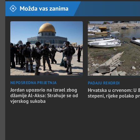
Možda vas zanima
NEPOSREDNA PRIJETNJA
PADAJU REKORDI
Jordan upozorio na Izrael zbog
Hrvatska u crvenom: U 8
džamije Al-Aksa: Strahuje se od
stepeni, rijeke polako p
vjerskog sukoba