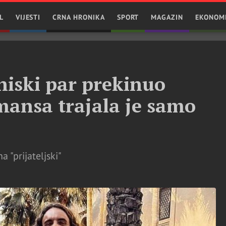
L
VIJESTI
CRNA HRONIKA
SPORT
MAGAZIN
EKONOM
niski par prekinuo
mansa trajala je samo
 "prijateljski"