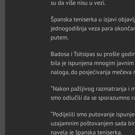
su da više nisu u vezi.
Španska teniserka u izjavi objav
jednogodišnja veza para okončana 
putem.
Badosa i Tsitsipas su prošle godi
bila je ispunjena mnogim javnim
naloga, do posjećivanja mečeva n
“Nakon pažljivog razmatranja i m
smo odlučili da se sporazumno ra
“Podijelili smo putovanje ispunje
uzajamnim poštovanjem sada bira
navela je španska teniserka.