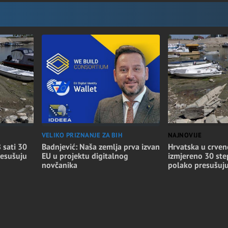
NAJNOVIJE
VELIKO PRIZNANJE ZA BIH
Hrvatska u crven
 sati 30
Badnjević: Naša zemlja prva izvan
izmjereno 30 step
resušuju
EU u projektu digitalnog
polako presušuj
novčanika