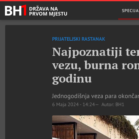
SPECIJA
PRIJATELJSKI RASTANAK
Najpoznatiji te
vezu, burna ro
godinu
Jednogodišnja veza para okončana
6 Maja 2024 - 14:24
Autor: BH1