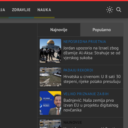
IJA
ZDRAVLJE
NAUKA
Najnovije
Popularno
NEPOSREDNA PRIJETNJA
Jordan upozorio na Izrael zbog
džamije Al-Aksa: Strahuje se od
vjerskog sukoba
PADAJU REKORDI
Hrvatska u crvenom: U 8 sati 30
stepeni, rijeke polako presušuju
VELIKO PRIZNANJE ZA BIH
Badnjević: Naša zemlja prva
izvan EU u projektu digitalnog
novčanika
NAJNOVIJE