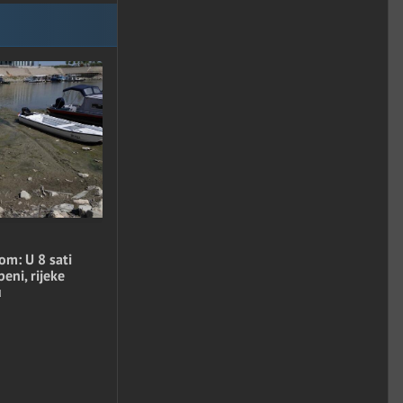
om: U 8 sati
eni, rijeke
u