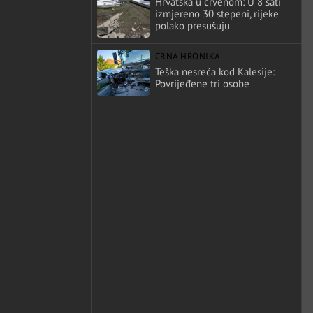
Hrvatska u crvenom: U 8 sati
izmjereno 30 stepeni, rijeke
polako presušuju
CRNA HRONIKA
Teška nesreća kod Kalesije:
Povrijeđene tri osobe