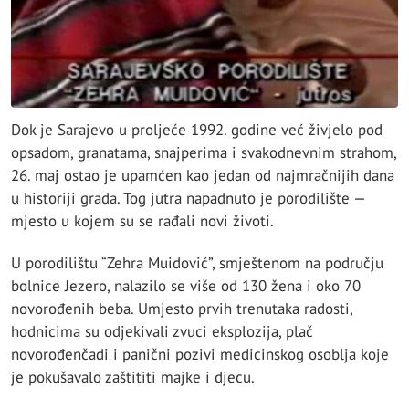
Dok je Sarajevo u proljeće 1992. godine već živjelo pod
opsadom, granatama, snajperima i svakodnevnim strahom,
26. maj ostao je upamćen kao jedan od najmračnijih dana
u historiji grada. Tog jutra napadnuto je porodilište —
mjesto u kojem su se rađali novi životi.
U porodilištu “Zehra Muidović”, smještenom na području
bolnice Jezero, nalazilo se više od 130 žena i oko 70
novorođenih beba. Umjesto prvih trenutaka radosti,
hodnicima su odjekivali zvuci eksplozija, plač
novorođenčadi i panični pozivi medicinskog osoblja koje
je pokušavalo zaštititi majke i djecu.