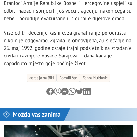
Branioci Armije Republike Bosne i Hercegovine uspjeli su
odbiti napad i spriječiti još veću tragediju, nakon čega su
bebe i porodilje evakuisane u sigurnije dijelove grada.
Više od tri decenije kasnije, za granatiranje porodilišta
niko nije odgovarao. Zgrada je obnovljena, ali sjećanje na
26. maj 1992. godine ostaje trajni podsjetnik na stradanje
civila i razmjere opsade Sarajeva — dana kada je
napadnuto mjesto gdje počinje život.
agresija na BiH
Porodilište
Zehra Muidović
Možda vas zanima