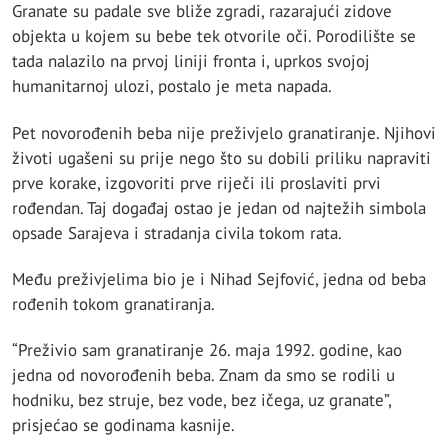
Granate su padale sve bliže zgradi, razarajući zidove
objekta u kojem su bebe tek otvorile oči. Porodilište se
tada nalazilo na prvoj liniji fronta i, uprkos svojoj
humanitarnoj ulozi, postalo je meta napada.
Pet novorođenih beba nije preživjelo granatiranje. Njihovi
životi ugašeni su prije nego što su dobili priliku napraviti
prve korake, izgovoriti prve riječi ili proslaviti prvi
rođendan. Taj događaj ostao je jedan od najtežih simbola
opsade Sarajeva i stradanja civila tokom rata.
Među preživjelima bio je i Nihad Sejfović, jedna od beba
rođenih tokom granatiranja.
“Preživio sam granatiranje 26. maja 1992. godine, kao
jedna od novorođenih beba. Znam da smo se rodili u
hodniku, bez struje, bez vode, bez ičega, uz granate”,
prisjećao se godinama kasnije.