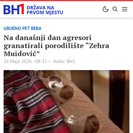
UBIJENO PET BEBA
Na današnji dan agresori
granatirali porodilište “Zehra
Muidović”
26 Maja 2026 - 08:31
Autor: BH1