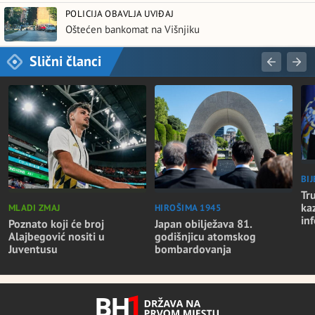
POLICIJA OBAVLJA UVIĐAJ
Oštećen bankomat na Višnjiku
Slični članci
BI
Tr
ka
MLADI ZMAJ
HIROŠIMA 1945
in
Poznato koji će broj
Japan obilježava 81.
Alajbegović nositi u
godišnjicu atomskog
Juventusu
bombardovanja