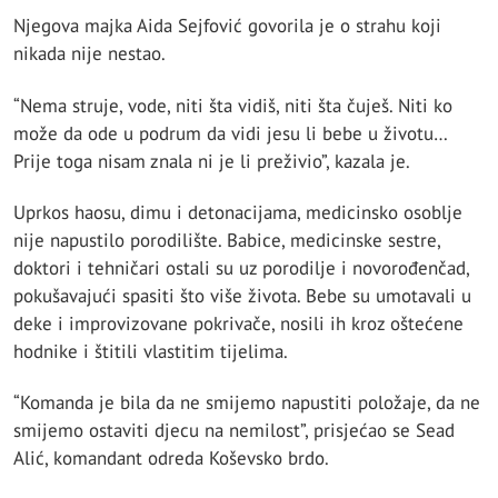
Njegova majka Aida Sejfović govorila je o strahu koji
nikada nije nestao.
“Nema struje, vode, niti šta vidiš, niti šta čuješ. Niti ko
može da ode u podrum da vidi jesu li bebe u životu…
Prije toga nisam znala ni je li preživio”, kazala je.
Uprkos haosu, dimu i detonacijama, medicinsko osoblje
nije napustilo porodilište. Babice, medicinske sestre,
doktori i tehničari ostali su uz porodilje i novorođenčad,
pokušavajući spasiti što više života. Bebe su umotavali u
deke i improvizovane pokrivače, nosili ih kroz oštećene
hodnike i štitili vlastitim tijelima.
“Komanda je bila da ne smijemo napustiti položaje, da ne
smijemo ostaviti djecu na nemilost”, prisjećao se Sead
Alić, komandant odreda Koševsko brdo.