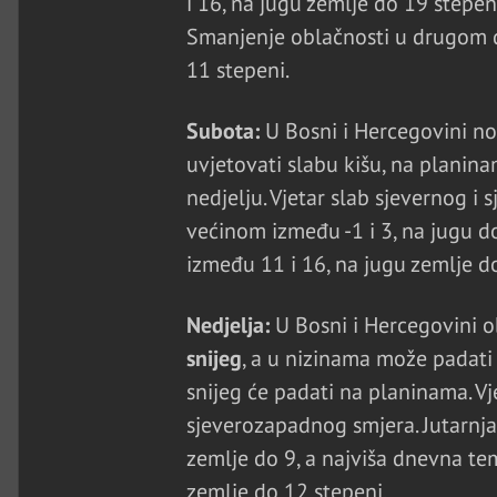
i 16, na jugu zemlje do 19 stepen
Smanjenje oblačnosti u drugom d
11 stepeni.
Subota:
U Bosni i Hercegovini no
uvjetovati slabu kišu, na planina
nedjelju. Vjetar slab sjevernog i
većinom između -1 i 3, na jugu d
između 11 i 16, na jugu zemlje d
Nedjelja:
U Bosni i Hercegovini o
snijeg
, a u nizinama može padati 
snijeg će padati na planinama. Vj
sjeverozapadnog smjera. Jutarnja
zemlje do 9, a najviša dnevna te
zemlje do 12 stepeni.