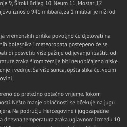
inje 9, Široki Brijeg 10, Neum 11, Mostar 12
ajevu iznosio 941 milibara, za 1 milibar je niži od
ja vremenskih prilika povoljno će djelovati na
čnih bolesnika i meteoropata postepeno će se
ali bi posvetiti više pažnje odijevanju i zaštiti od
ature zraka širom zemlje biti neuobičajeno niske.
je i vedrije. Sa više sunca, opšta slika će, većim
ovini.
reno do pretežno oblačno vrijeme. Tokom
sti. Nešto manje oblačnosti se očekuje na jugu.
mjera. Na području Hercegovine i jugozapadne
iša dnevna temperatura zraka uglavnom između 10