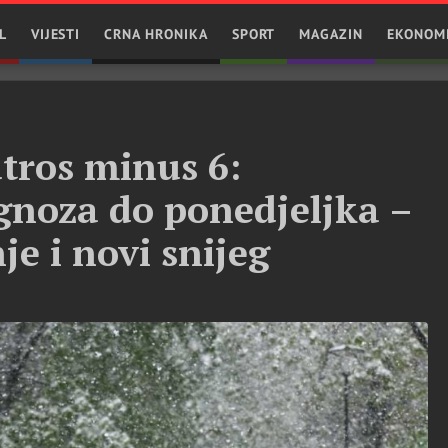
L
VIJESTI
CRNA HRONIKA
SPORT
MAGAZIN
EKONOM
utros minus 6:
gnoza do ponedjeljka –
je i novi snijeg