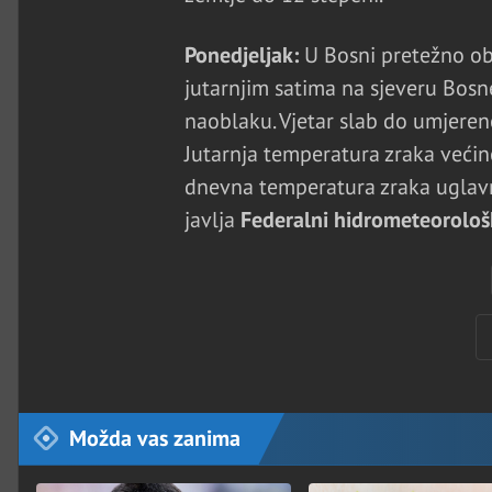
Ponedjeljak:
U Bosni pretežno ob
jutarnjim satima na sjeveru Bos
naoblaku. Vjetar slab do umjeren
Jutarnja temperatura zraka većin
dnevna temperatura zraka uglavn
javlja
Federalni hidrometeorološ
Možda vas zanima