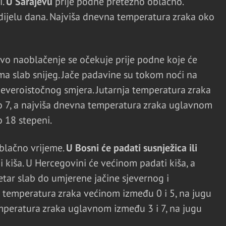
i.
U Sarajevu
prije podne pretežno oblačno.
ijelu dana. Najviša dnevna temperatura zraka oko
vo naoblačenje se očekuje prije podne koje će
ma slab snijeg. Jače padavine su tokom noći na
 sjeveroistočnog smjera. Jutarnja temperatura zraka
o 7, a najviša dnevna temperatura zraka uglavnom
o 18 stepeni.
blačno vrijeme.
U Bosni će padati susnježica ili
i kiša. U Hercegovini će većinom padati kiša, a
etar slab do umjerene jačine sjevernog i
 temperatura zraka većinom između 0 i 5, na jugu
mperatura zraka uglavnom između 3 i 7, na jugu