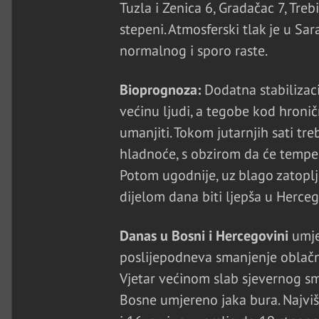
Tuzla i Zenica 6, Gradačac 7, Treb
stepeni. Atmosferski tlak je u Sar
normalnog i sporo raste.
Bioprognoza:
Dodatna stabilizaci
većinu ljudi, a tegobe kod hroni
umanjiti. Tokom jutarnjih sati treb
hladnoće, s obzirom da će temper
Potom ugodnije, uz blago zatopljen
dijelom dana biti ljepša u Herceg
Danas u Bosni i Hercegovini
umje
poslijepodneva smanjenje oblačno
Vjetar većinom slab sjevernog s
Bosne umjereno jaka bura. Najv