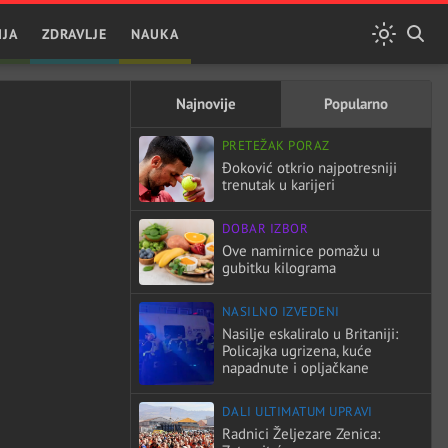
IJA
ZDRAVLJE
NAUKA
Najnovije
Popularno
PRETEŽAK PORAZ
Đoković otkrio najpotresniji
trenutak u karijeri
DOBAR IZBOR
Ove namirnice pomažu u
gubitku kilograma
NASILNO IZVEDENI
Nasilje eskaliralo u Britaniji:
Policajka ugrizena, kuće
napadnute i opljačkane
DALI ULTIMATUM UPRAVI
Radnici Željezare Zenica: