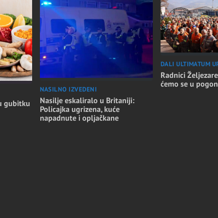
DALI ULTIMATUM U
Radnici Željezare
ćemo se u pogon
NASILNO IZVEDENI
Nasilje eskaliralo u Britaniji:
u gubitku
Policajka ugrizena, kuće
napadnute i opljačkane