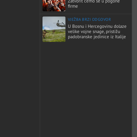
Zatvorit ćemo se u pogone
firme
VJEŽBA BRZI ODGOVOR
U Bosnu i Hercegovinu dolaze
velike vojne snage, pristižu
padobranske jedinice iz Italije