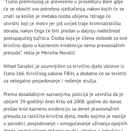
“Tijelo preminulog je prevezeno u prosekturu Bare gdje
će se obaviti sva potrebna vještačenja, nakon kojih će se
znati sa koliko je metaka osoba ubijena. Istraga će
utvrditi koji je motiv jer još uvijek traje kriminalistička
obrada, nakon čega će biti predan u daljnju nadležnost
postupajućeg tužioca. Osoba koja je lišena slobode za ovo
krivično djelo u kaznenim evidencija nema pravosnažnih
presuda”, rekla je Mersiha Novalić.
Nihad Sarajkić je osumnjičen za krivično djelo ubistvo iz
člana 166. Krivičnog zakona FBiH, a dodatno će se teretiti
za nelegalno posjedovanje i nošenje oružja.
Prema dosadašnjim saznanjima, policija je utvrdila da je
ubijeni 39-godišnji Anel Kršo od 2008. godine do danas
prošao kroz kaznenu evidenciju sa devet pravosnažnih
presuda za različita krivična djela, među kojima je nasilje
u porodici, posjedovanje i omogućavanje uživanja opojnih
droga, nedozvoljeno držanje oružja, ubistvo u pokušaju i