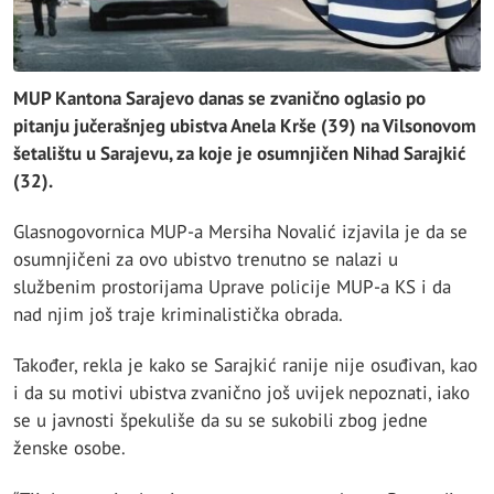
MUP Kantona Sarajevo danas se zvanično oglasio po
pitanju jučerašnjeg ubistva Anela Krše (39) na Vilsonovom
šetalištu u Sarajevu, za koje je osumnjičen Nihad Sarajkić
(32).
Glasnogovornica MUP-a Mersiha Novalić izjavila je da se
osumnjičeni za ovo ubistvo trenutno se nalazi u
službenim prostorijama Uprave policije MUP-a KS i da
nad njim još traje kriminalistička obrada.
Također, rekla je kako se Sarajkić ranije nije osuđivan, kao
i da su motivi ubistva zvanično još uvijek nepoznati, iako
se u javnosti špekuliše da su se sukobili zbog jedne
ženske osobe.