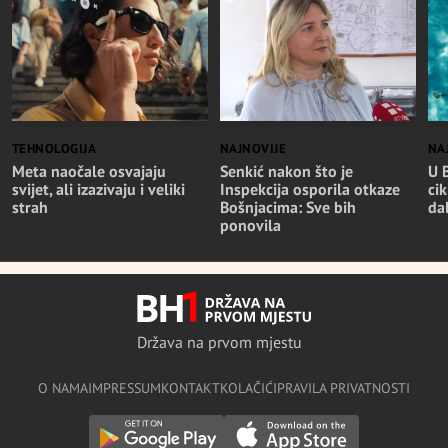
TEHNOLOGIJA
NAJNOVIJE
NA
Meta naočale osvajaju
Senkić nakon što je
U 
svijet, ali izazivaju i veliki
Inspekcija osporila otkaze
cik
strah
Bošnjacima: Sve bih
da
ponovila
Država na prvom mjestu
O NAMA
IMPRESSUM
KONTAKT
KOLAČIĆI
PRAVILA PRIVATNOSTI