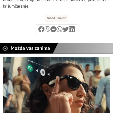
krijumčarenje.
Nihad Sarajkić
Možda vas zanima