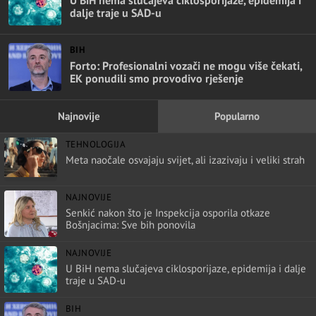
U BiH nema slučajeva ciklosporijaze, epidemija i
dalje traje u SAD-u
BIH
Forto: Profesionalni vozači ne mogu više čekati,
EK ponudili smo provodivo rješenje
Najnovije
Popularno
TEHNOLOGIJA
Meta naočale osvajaju svijet, ali izazivaju i veliki strah
NAJNOVIJE
Senkić nakon što je Inspekcija osporila otkaze
Bošnjacima: Sve bih ponovila
NAJNOVIJE
U BiH nema slučajeva ciklosporijaze, epidemija i dalje
traje u SAD-u
BIH