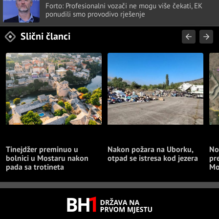
Forto: Profesionalni vozači ne mogu više čekati, EK
ponudili smo provodivo rješenje
Slični članci
CRNA HRONIKA
MOSTARCI BIJESNI
HD
Tinejdžer preminuo u
Nakon požara na Uborku,
No
bolnici u Mostaru nakon
otpad se istresa kod jezera
pr
pada sa trotineta
Mo