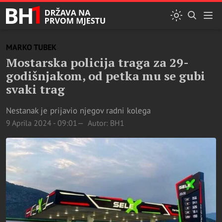
MARKO TUBEK
Mostarska policija traga za 29-
godišnjakom, od petka mu se gubi
svaki trag
Nestanak je prijavio njegov radni kolega
9 Aprila 2024 - 09:01
Autor: BH1