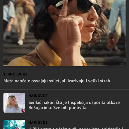
TEHNOLOGIJA
Meta naočale osvajaju svijet, ali izazivaju i veliki strah
NAJNOVIJE
Senkić nakon što je Inspekcija osporila otkaze
Bošnjacima: Sve bih ponovila
NAJNOVIJE