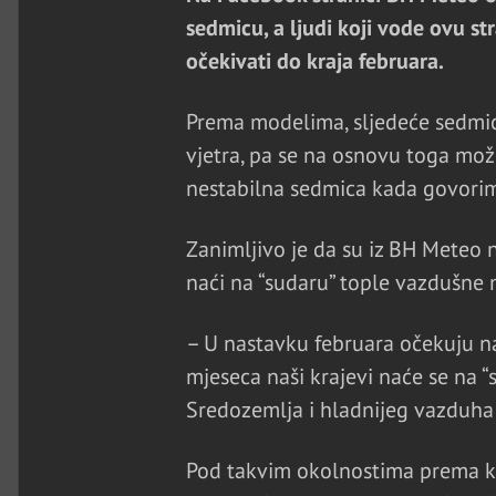
sedmicu, a ljudi koji vode ovu s
očekivati do kraja februara.
Prema modelima, sljedeće sedmice 
vjetra, pa se na osnovu toga mož
nestabilna sedmica kada govorim
Zanimljivo je da su iz BH Meteo n
naći na “sudaru” tople vazdušne 
– U nastavku februara očekuju na
mjeseca naši krajevi naće se na “
Sredozemlja i hladnijeg vazduha
Pod takvim okolnostima prema kra