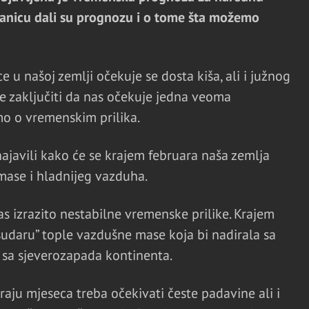
tranicu dali su prognozu i o tome šta možemo
u našoj zemlji očekuje se dosta kiša, ali i južnog
e zaključiti da nas očekuje jedna veoma
o o vremenskim prilika.
ajavili kako će se krajem februara naša zemlja
mase i hladnijeg vazduha.
s izrazito nestabilne vremenske prilike. Krajem
sudaru” tople vazdušne mase koja bi nadirala sa
 sa sjeverozapada kontinenta.
ju mjeseca treba očekivati česte padavine ali i