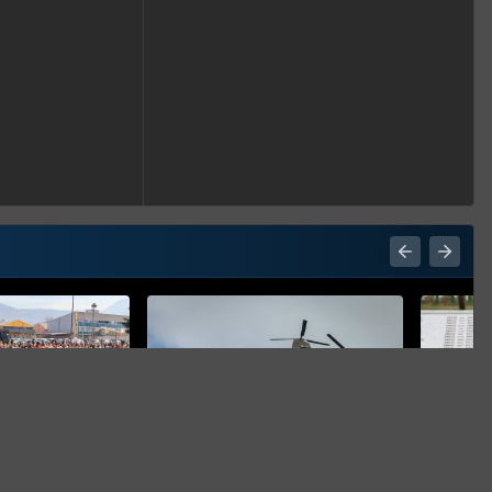
PRAVI
 Zenica: Zatvorit
VJEŽBA BRZI ODGOVOR