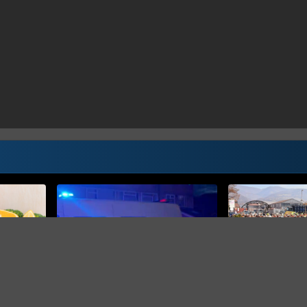
DALI ULTIMATUM U
Radnici Željezare