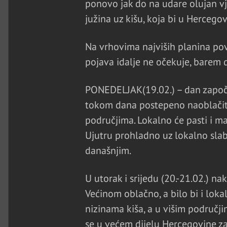
ponovo jak do na udare olujan vj
južina uz kišu, koja bi u Hercegov
Na vrhovima najviših planina po
pojava idalje ne očekuje, barem 
PONEDELJAK(19.02.) – dan započi
tokom dana postepeno naoblačiti, 
područjima. Lokalno će pasti i mal
Ujutru prohladno uz lokalno slab
današnjim.
U utorak i srijedu (20.-21.02.) na
Većinom oblačno, a bilo bi i loka
nizinama kiša, a u višim područj
se u većem dijelu Hercegovine za