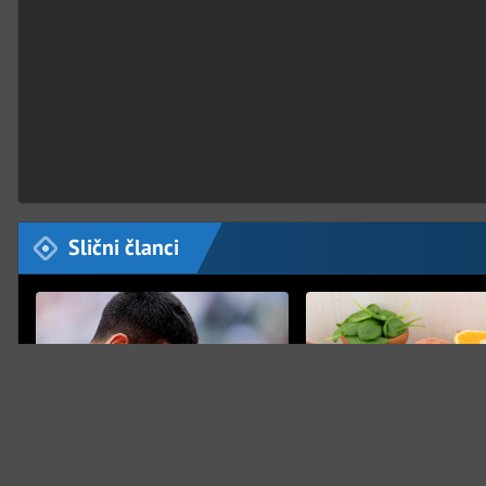
Slični članci
PRETEŽAK PORAZ
Đoković otkrio najpotresniji