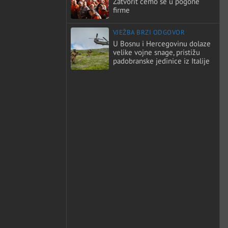
Zatvorit ćemo se u pogone
firme
VJEŽBA BRZI ODGOVOR
U Bosnu i Hercegovinu dolaze
velike vojne snage, pristižu
padobranske jedinice iz Italije