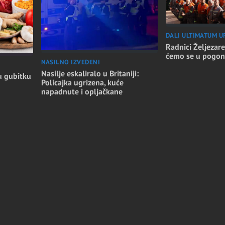
DALI ULTIMATUM U
Radnici Željezare
ćemo se u pogon
NASILNO IZVEDENI
Nasilje eskaliralo u Britaniji:
u gubitku
Policajka ugrizena, kuće
napadnute i opljačkane