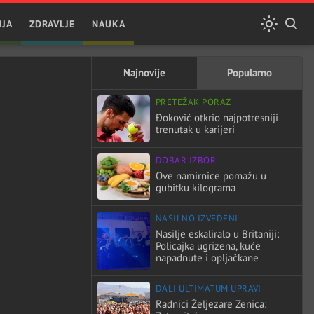
IJA
ZDRAVLJE
NAUKA
Najnovije
Popularno
PRETEŽAK PORAZ
Đoković otkrio najpotresniji
trenutak u karijeri
DOBAR IZBOR
Ove namirnice pomažu u
gubitku kilograma
NASILNO IZVEDENI
Nasilje eskaliralo u Britaniji:
Policajka ugrizena, kuće
napadnute i opljačkane
DALI ULTIMATUM UPRAVI
Radnici Željezare Zenica: