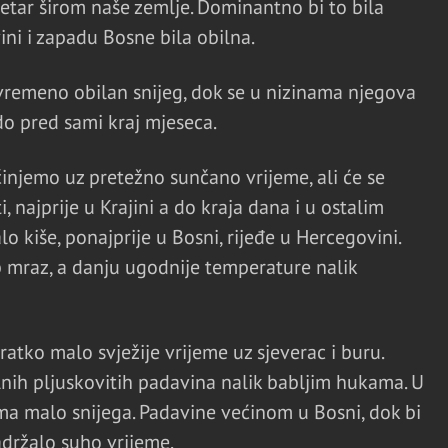
etar širom naše zemlje. Dominantno bi to bila
ini i zapadu Bosne bila obilna.
vremeno obilan snijeg, dok se u nizinama njegova
do pred sami kraj mjeseca.
njemo uz pretežno sunčano vrijeme, ali će se
najprije u Krajini a do kraja dana i u ostalim
o kiše, ponajprije u Bosni, rijeđe u Hercegovini.
 mraz, a danju ugodnije temperature nalik
kratko malo svježije vrijeme uz sjeverac i buru.
lnih pljuskovitih padavina nalik babljim hukama. U
ima malo snijega. Padavine većinom u Bosni, dok bi
držalo suho vrijeme.