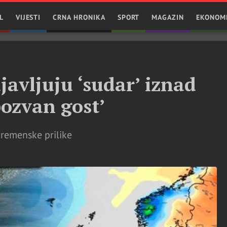
L
VIJESTI
CRNA HRONIKA
SPORT
MAGAZIN
EKONOM
avljuju ‘sudar’ iznad
pozvan gost’
vremenske prilike