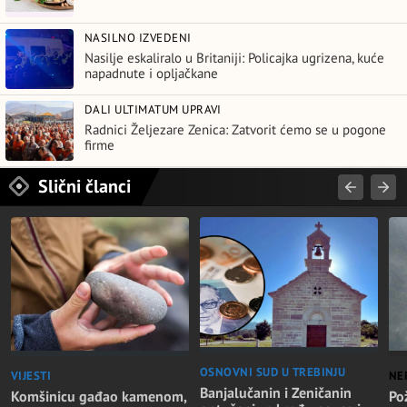
NASILNO IZVEDENI
Nasilje eskaliralo u Britaniji: Policajka ugrizena, kuće
napadnute i opljačkane
DALI ULTIMATUM UPRAVI
Radnici Željezare Zenica: Zatvorit ćemo se u pogone
firme
Slični članci
OSNOVNI SUD U TREBINJU
VIJESTI
NE
Banjalučanin i Zeničanin
Komšinicu gađao kamenom,
Po