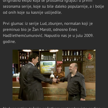
originalnu ekipu koja se proslavila igrajući u prvim
sezonama serije, koje su bile daleko popularnije, a i bolje
od onih koje su kasnije uslijedile.
Prvi glumac iz serije Lud, zbunjen, normalan koji je
preminuo bio je Žan Marolt, odnosno Enes
Hadžiethemćumurović. Napustio nas je u julu 2009.
godine.