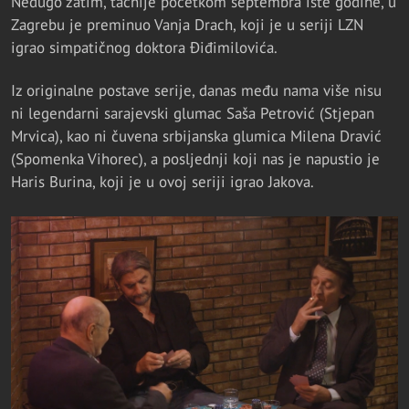
Nedugo zatim, tačnije početkom septembra iste godine, u
Zagrebu je preminuo Vanja Drach, koji je u seriji LZN
igrao simpatičnog doktora Điđimilovića.
Iz originalne postave serije, danas među nama više nisu
ni legendarni sarajevski glumac Saša Petrović (Stjepan
Mrvica), kao ni čuvena srbijanska glumica Milena Dravić
(Spomenka Vihorec), a posljednji koji nas je napustio je
Haris Burina, koji je u ovoj seriji igrao Jakova.