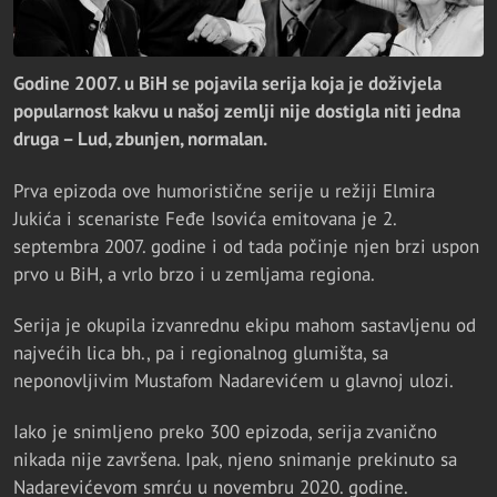
Godine 2007. u BiH se pojavila serija koja je doživjela
popularnost kakvu u našoj zemlji nije dostigla niti jedna
druga – Lud, zbunjen, normalan.
Prva epizoda ove humoristične serije u režiji Elmira
Jukića i scenariste Feđe Isovića emitovana je 2.
septembra 2007. godine i od tada počinje njen brzi uspon
prvo u BiH, a vrlo brzo i u zemljama regiona.
Serija je okupila izvanrednu ekipu mahom sastavljenu od
najvećih lica bh., pa i regionalnog glumišta, sa
neponovljivim Mustafom Nadarevićem u glavnoj ulozi.
Iako je snimljeno preko 300 epizoda, serija zvanično
nikada nije završena. Ipak, njeno snimanje prekinuto sa
Nadarevićevom smrću u novembru 2020. godine.