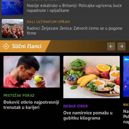
Nasilje eskaliralo u Britaniji: Policajka ugrizena, kuće
napadnute i opljačkane
DALI ULTIMATUM UPRAVI
Radnici Željezare Zenica: Zatvorit ćemo se u pogone
firme
Slični članci
PRETEŽAK PORAZ
Đoković otkrio najpotresniji
NA
DOBAR IZBOR
trenutak u karijeri
Nas
Ove namirnice pomažu u
Po
gubitku kilograma
na