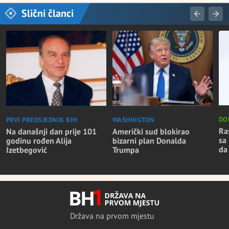
Slični članci
DO
WASHINGTON
PRVI PREDSJEDNIK BIH
Ra
Američki sud blokirao
Na današnji dan prije 101
sa 
bizarni plan Donalda
godinu rođen Alija
da
Trumpa
Izetbegović
Država na prvom mjestu