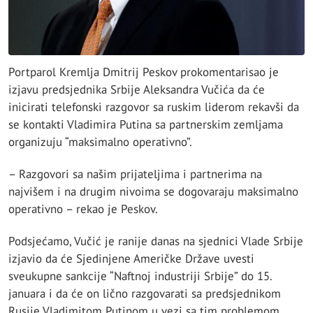
Portparol Kremlja Dmitrij Peskov prokomentarisao je
izjavu predsjednika Srbije Aleksandra Vučića da će
inicirati telefonski razgovor sa ruskim liderom rekavši da
se kontakti Vladimira Putina sa partnerskim zemljama
organizuju “maksimalno operativno”.
– Razgovori sa našim prijateljima i partnerima na
najvišem i na drugim nivoima se dogovaraju maksimalno
operativno – rekao je Peskov.
Podsjećamo, Vučić je ranije danas na sjednici Vlade Srbije
izjavio da će Sjedinjene Američke Države uvesti
sveukupne sankcije “Naftnoj industriji Srbije” do 15.
januara i da će on lično razgovarati sa predsjednikom
Rusije Vladimitom Putinom u vezi sa tim problemom,