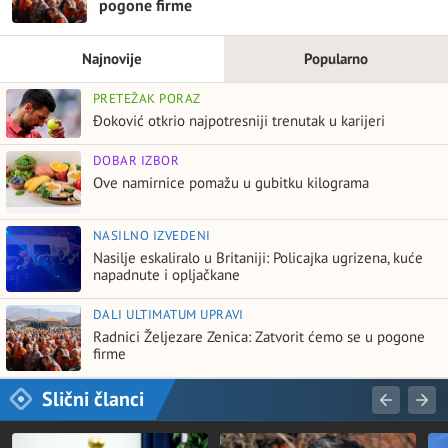
pogone firme
Najnovije
Popularno
PRETEŽAK PORAZ
Đoković otkrio najpotresniji trenutak u karijeri
DOBAR IZBOR
Ove namirnice pomažu u gubitku kilograma
NASILNO IZVEDENI
Nasilje eskaliralo u Britaniji: Policajka ugrizena, kuće
napadnute i opljačkane
DALI ULTIMATUM UPRAVI
Radnici Željezare Zenica: Zatvorit ćemo se u pogone
firme
Slični članci