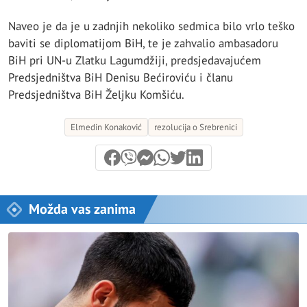
Naveo je da je u zadnjih nekoliko sedmica bilo vrlo teško
baviti se diplomatijom BiH, te je zahvalio ambasadoru
BiH pri UN-u Zlatku Lagumdžiji, predsjedavajućem
Predsjedništva BiH Denisu Bećiroviću i članu
Predsjedništva BiH Željku Komšiću.
Elmedin Konaković
rezolucija o Srebrenici
Možda vas zanima