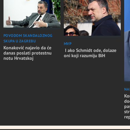
POVODOM SKANDALOZNOG
SKUPA U ZAGREBU
MVP
Konaković najavio da će
I ako Schmidt ode, dolaze
danas poslati protestnu
oni koji razumiju BiH
notu Hrvatskoj
NA
Ko
do
pa
st
re