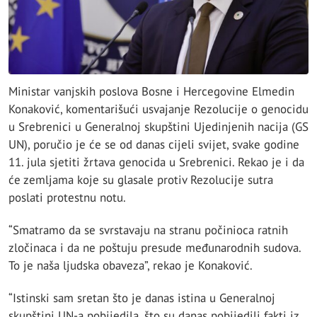
Ministar vanjskih poslova Bosne i Hercegovine Elmedin
Konaković, komentarišući usvajanje Rezolucije o genocidu
u Srebrenici u Generalnoj skupštini Ujedinjenih nacija (GS
UN), poručio je će se od danas cijeli svijet, svake godine
11. jula sjetiti žrtava genocida u Srebrenici. Rekao je i da
će zemljama koje su glasale protiv Rezolucije sutra
poslati protestnu notu.
“Smatramo da se svrstavaju na stranu počinioca ratnih
zločinaca i da ne poštuju presude međunarodnih sudova.
To je naša ljudska obaveza”, rekao je Konaković.
“Istinski sam sretan što je danas istina u Generalnoj
skupštini UN-a pobijedila, što su danas pobijedili fakti iz