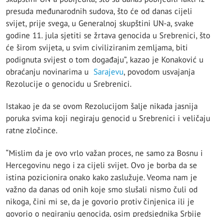
presuda međunarodnih sudova, što će od danas cijeli
svijet, prije svega, u Generalnoj skupštini UN-a, svake
godine 11. jula sjetiti se žrtava genocida u Srebrenici, što
će širom svijeta, u svim civiliziranim zemljama, biti
podignuta svijest o tom događaju”, kazao je Konaković u
obraćanju novinarima u
Sarajevu
, povodom usvajanja
Rezolucije o genocidu u Srebrenici.
Istakao je da se ovom Rezolucijom šalje nikada jasnija
poruka svima koji negiraju genocid u Srebrenici i veličaju
ratne zločince.
“Mislim da je ovo vrlo važan proces, ne samo za Bosnu i
Hercegovinu nego i za cijeli svijet. Ovo je borba da se
istina pozicionira onako kako zaslužuje. Veoma nam je
važno da danas od onih koje smo slušali nismo čuli od
nikoga, čini mi se, da je govorio protiv činjenica ili je
govorio o negiranju genocida, osim predsjednika Srbije