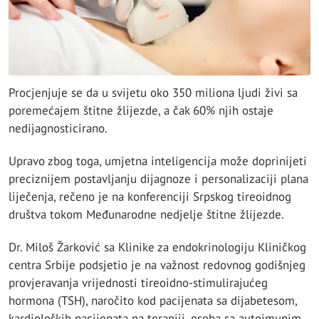
Procjenjuje se da u svijetu oko 350 miliona ljudi živi sa
poremećajem štitne žlijezde, a čak 60% njih ostaje
nedijagnosticirano.
Upravo zbog toga, umjetna inteligencija može doprinijeti
preciznijem postavljanju dijagnoze i personalizaciji plana
liječenja, rečeno je na konferenciji Srpskog tireoidnog
društva tokom Međunarodne nedjelje štitne žlijezde.
Dr. Miloš Žarković sa Klinike za endokrinologiju Kliničkog
centra Srbije podsjetio je na važnost redovnog godišnjeg
provjeravanja vrijednosti tireoidno-stimulirajućeg
hormona (TSH), naročito kod pacijenata sa dijabetesom,
kardioloških pacijenata na terapiji, osoba sa autoimunim