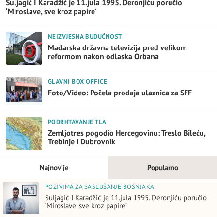
Suljagić I Karadžić je 11.jula 1995. Deronjiću poručio
‘Miroslave, sve kroz papire’
NEIZVJESNA BUDUĆNOST
Mađarska državna televizija pred velikom
reformom nakon odlaska Orbana
GLAVNI BOX OFFICE
Foto/Video: Počela prodaja ulaznica za SFF
PODRHTAVANJE TLA
Zemljotres pogodio Hercegovinu: Treslo Bileću,
Trebinje i Dubrovnik
Najnovije
Popularno
POZIVIMA ZA SASLUŠANJE BOŠNJAKA
Suljagić I Karadžić je 11.jula 1995. Deronjiću poručio
‘Miroslave, sve kroz papire’