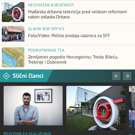
NEIZVJESNA BUDUĆNOST
Mađarska državna televizija pred velikom reformom
nakon odlaska Orbana
GLAVNI BOX OFFICE
Foto/Video: Počela prodaja ulaznica za SFF
PODRHTAVANJE TLA
Zemljotres pogodio Hercegovinu: Treslo Bileću,
Trebinje i Dubrovnik
Slični članci
POZIVIMA ZA SASLUŠANJE