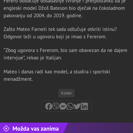
Ferero odbacuje dosadašnje tvrdnje i pretpostavku da je
engleski model Džoš Bateson bio dječak na čokoladnom
pakovanju od 2004. do 2019. godine.
Zašto Mateo Farneti tek sada odlučuje otkriti istinu?
Odgovor leži u ugovoru koji je imao s Fererom.
“Zbog ugovora s Fererom, bio sam obavezan da ne dajem
intervjue”, rekao je Italijan.
Mateo i danas radi kao model, a studira i sportski
menadžment.
Kinder
Možda vas zanima