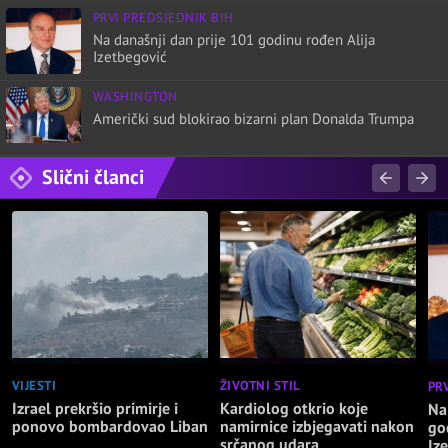
PRVI PREDSJEDNIK BIH
Na današnji dan prije 101 godinu rođen Alija
Izetbegović
WASHINGTON
Američki sud blokirao bizarni plan Donalda Trumpa
Slični članci
VIJESTI
ŽIVOTNI STIL
PR
Izrael prekršio primirje i
Kardiolog otkrio koje
Na
ponovo bombardovao Liban
namirnice izbjegavati nakon
go
srčanog udara
Iz