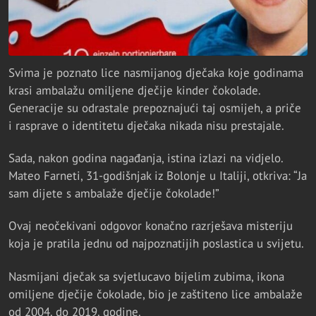
​Svima je poznato lice nasmijanog dječaka koje godinama
krasi ambalažu omiljene dječije kinder čokolade.
Generacije su odrastale prepoznajući taj osmijeh, a priče
i rasprave o identitetu dječaka nikada nisu prestajale.
Sada, nakon godina nagađanja, istina izlazi na vidjelo.
Mateo Farneti, 31-godišnjak iz Bolonje u Italiji, otkriva: “Ja
sam dijete s ambalaže dječije čokolade!”
Ovaj neočekivani odgovor konačno razrješava misteriju
koja je pratila jednu od najpoznatijih poslastica u svijetu.
Nasmijani dječak sa svjetlucavo bijelim zubima, ikona
omiljene dječije čokolade, bio je zaštiteno lice ambalaže
od 2004. do 2019. godine.