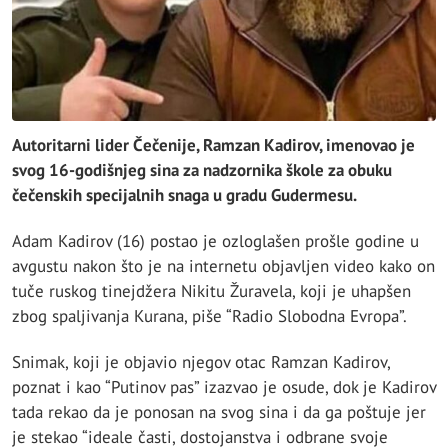
Autoritarni lider Čečenije, Ramzan Kadirov, imenovao je
svog 16-godišnjeg sina za nadzornika škole za obuku
čečenskih specijalnih snaga u gradu Gudermesu.
Adam Kadirov (16) postao je ozloglašen prošle godine u
avgustu nakon što je na internetu objavljen video kako on
tuče ruskog tinejdžera Nikitu Žuravela, koji je uhapšen
zbog spaljivanja Kurana, piše “Radio Slobodna Evropa”.
Snimak, koji je objavio njegov otac Ramzan Kadirov,
poznat i kao “Putinov pas” izazvao je osude, dok je Kadirov
tada rekao da je ponosan na svog sina i da ga poštuje jer
je stekao “ideale časti, dostojanstva i odbrane svoje