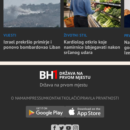
VIJESTI
ŽIVOTNI STIL
PR
Izrael prekršio primirje i
Kardiolog otkrio koje
Na
ponovo bombardovao Liban
namirnice izbjegavati nakon
go
srčanog udara
Iz
Država na prvom mjestu
O NAMA
IMPRESSUM
KONTAKT
KOLAČIĆI
PRAVILA PRIVATNOSTI