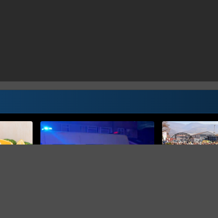
DALI ULTIMATUM U
Radnici Željezare
ćemo se u pogon
NASILNO IZVEDENI