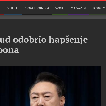
L
VIJESTI
CRNA HRONIKA
SPORT
MAGAZIN
EKONOM
sud odobrio hapšenje
Yoona