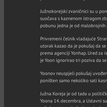
Južnokorejski zvaničnici su u pon
suočava s kaznenom istragom zb
pobunu jedna je od malobrojnih z
Privremeni čelnik vladajuće Str
utorak kazao da je pokušaj da se
prema agenciji Yonhap. Ured za is
je Yoon ignorirao tri poziva da se
Yoonov neuspjeli pokušaj uvođenja
poništen samo nekoliko sati kas
Južna Koreja je od tada u političk
Yoona 14. decembra, a Ustavni s