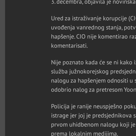
3. decembra, objavila je novinsk
Ured za istraživanje korupcije (C
uvođenja vanrednog stanja, potvr
hapšenje. CIO nije komentirao ra
komentarisati.
Nije poznato kada će se ni kako 
služba južnokorejskog predsjedni
nalogu za hapšenjem odnositi u 
odobrio nalog za pretresom Yoono
Policija je ranije neuspješno pok
istrage jer joj je predsjednikova
prvom uhidbenom nalogu koji je u
prema lokalnim medijima.