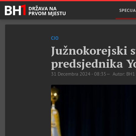
SPECIJA
CIO
Južnokorejski 
predsjednika 
31 Decembra 2024 - 08:35
Autor: BH1