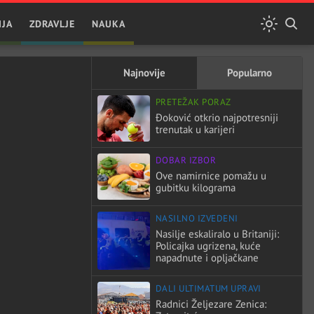
IJA
ZDRAVLJE
NAUKA
Najnovije
Popularno
PRETEŽAK PORAZ
Đoković otkrio najpotresniji
trenutak u karijeri
DOBAR IZBOR
Ove namirnice pomažu u
gubitku kilograma
NASILNO IZVEDENI
Nasilje eskaliralo u Britaniji:
Policajka ugrizena, kuće
napadnute i opljačkane
DALI ULTIMATUM UPRAVI
Radnici Željezare Zenica: