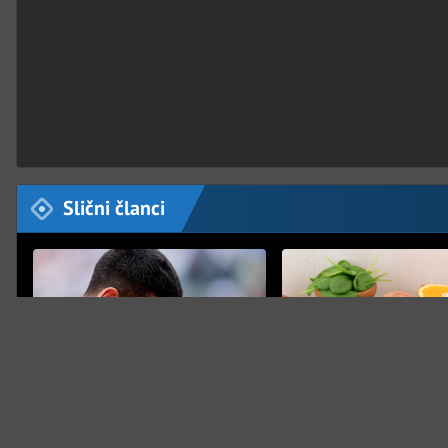
Slični članci
PRETEŽAK PORAZ
Đoković otkrio najpotresniji
trenutak u karijeri
DOBAR IZBOR