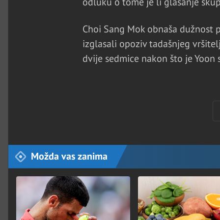
odluku o tome je li glasanje skupš
Choi Sang Mok obnaša dužnost pr
izglasali opoziv tadašnjeg vršit
dvije sedmice nakon što je Yoon 
Možda vas zanima