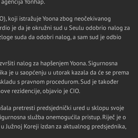
a agencija Yonhap.
IO), koji istražuje Yoona zbog neočekivanog
dio je da je okružni sud u Seulu odobrio nalog za
zloge suda da odobri nalog, a sam sud je odbio
izvršiti nalog za hapšenjem Yoona. Sigurnosna
ka je u saopćenju u utorak kazala da će se prema
skladu s pravnom procedurom. Sud je također
ve rezidencije, objavio je CIO.
ušala pretresti predsjednički ured u sklopu svoje
 sigurnosna služba onemogućila pristup. Riječ je o
 Južnoj Koreji izdan za aktualnog predsjednika,