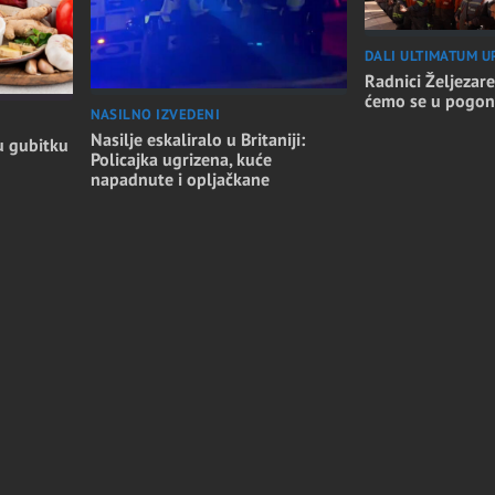
DALI ULTIMATUM U
Radnici Željezare
ćemo se u pogon
NASILNO IZVEDENI
Nasilje eskaliralo u Britaniji:
u gubitku
Policajka ugrizena, kuće
napadnute i opljačkane