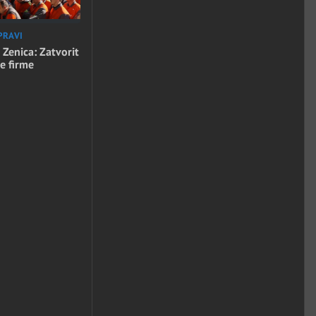
PRAVI
 Zenica: Zatvorit
e firme