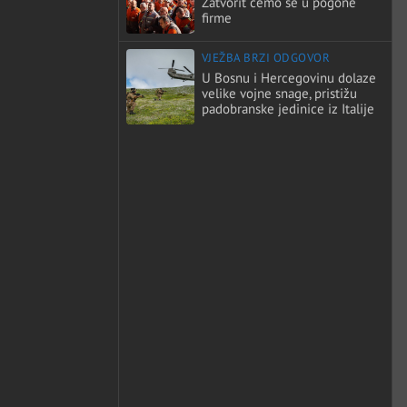
Zatvorit ćemo se u pogone
firme
VJEŽBA BRZI ODGOVOR
U Bosnu i Hercegovinu dolaze
velike vojne snage, pristižu
padobranske jedinice iz Italije