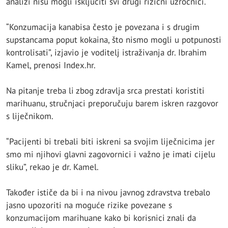
analizi nisu mogli isključiti svi drugi rizični uzročnici.
“Konzumacija kanabisa često je povezana i s drugim
supstancama poput kokaina, što nismo mogli u potpunosti
kontrolisati”, izjavio je voditelj istraživanja dr. Ibrahim
Kamel, prenosi Index.hr.
Na pitanje treba li zbog zdravlja srca prestati koristiti
marihuanu, stručnjaci preporučuju barem iskren razgovor
s liječnikom.
“Pacijenti bi trebali biti iskreni sa svojim liječnicima jer
smo mi njihovi glavni zagovornici i važno je imati cijelu
sliku”, rekao je dr. Kamel.
Također ističe da bi i na nivou javnog zdravstva trebalo
jasno upozoriti na moguće rizike povezane s
konzumacijom marihuane kako bi korisnici znali da