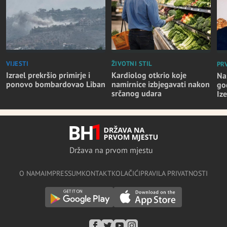
VIJESTI
ŽIVOTNI STIL
PR
Izrael prekršio primirje i
Kardiolog otkrio koje
Na
ponovo bombardovao Liban
namirnice izbjegavati nakon
go
srčanog udara
Iz
Država na prvom mjestu
O NAMA
IMPRESSUM
KONTAKT
KOLAČIĆI
PRAVILA PRIVATNOSTI