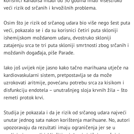
korisnici kanabisa mlađi od 50 godina imali višestruko
veći rizik od srčanih i krvožilnih problema.
Osim što je rizik od srčanog udara bio više nego šest puta
veći, pokazalo se i da su korisnici četiri puta skloniji
ishemijskom moždanom udaru, dvostruko skloniji
zatajenju srca te tri puta skloniji smrtnosti zbog srčanih i
moždanih događaja, piše Parade.
Iako još uvijek nije jasno kako tačno marihuana utječe na
kardiovaskularni sistem, pretpostavlja se da može
uzrokovati aritmije, povećanu potrebu srca za kisikom i
disfunkciju endotela – unutrašnjeg sloja krvnih žila – što
remeti protok krvi.
Studija je pokazala i da je rizik od srčanog udara najveći
unutar jednog sata nakon korištenja marihuane. No, autori
upozoravaju da rezultati imaju ograničenja jer se u