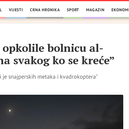
L
VIJESTI
CRNA HRONIKA
SPORT
MAGAZIN
EKONOM
 opkolile bolnicu al-
na svakog ko se kreće”
 je snajperskih metaka i kvadrokoptera"