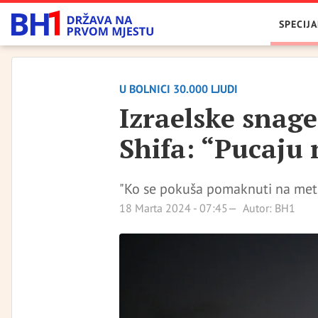
SPECIJA
U BOLNICI 30.000 LJUDI
Izraelske snage
Shifa: “Pucaju 
"Ko se pokuša pomaknuti na meti
18 Marta 2024 - 07:45
Autor: BH1