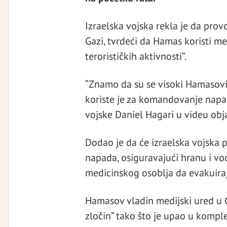
Izraelska vojska rekla je da provo
Gazi, tvrdeći da Hamas koristi m
terorističkih aktivnosti”.
“Znamo da su se visoki Hamasovi t
koriste je za komandovanje napad
vojske Daniel Hagari u videu obj
Dodao je da će izraelska vojska
napada, osiguravajući hranu i vo
medicinskog osoblja da evakuiraj
Hamasov vladin medijski ured u Ga
zločin” tako što je upao u kompl