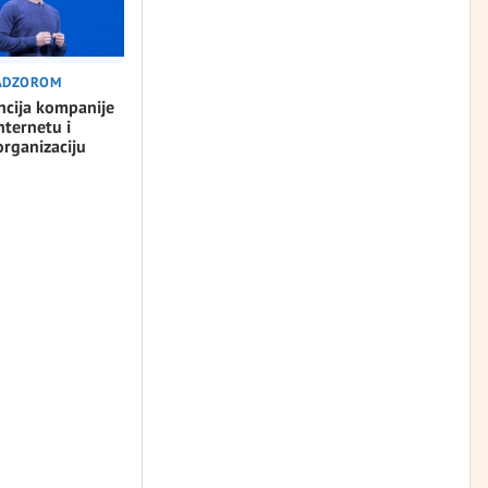
NADZOROM
ncija kompanije
nternetu i
rganizaciju