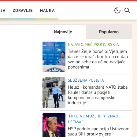
IJA
ZDRAVLJE
NAUKA
Najnovije
Popularno
NAJAVIO MEČ PROTIV BSK-A
Trener Želje poručio: Vjerujem
da će se igrači boriti, da će dati
sve od sebe da učine navijače
ponosnima
SLUŽBENA POSJETA
Helez i komandant NATO štaba
Fauler danas u posjeti
kompanijama namjenske
industrije
"NIKO NE MOŽE BITI IZNAD
USTAVA"
HSP podnio apelaciju Ustavnom
sudu BiH protiv ovjere