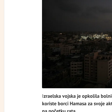
I
zraelska vojska je opkolila boln
koriste borci Hamasa za svoje akt
na početku rata.