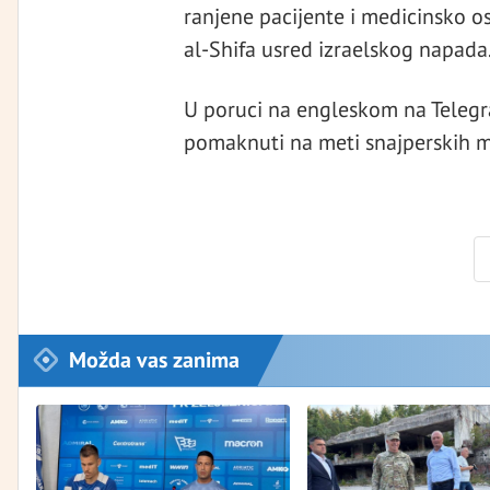
ranjene pacijente i medicinsko 
al-Shifa usred izraelskog napada
U poruci na engleskom na Telegra
pomaknuti na meti snajperskih m
Možda vas zanima