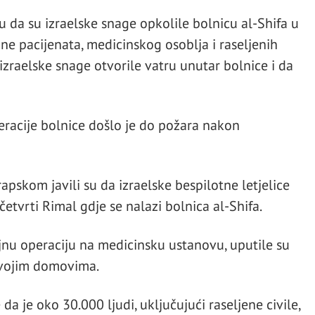
su da su izraelske snage opkolile bolnicu al-Shifa u
ine pacijenata, medicinskog osoblja i raseljenih
 izraelske snage otvorile vatru unutar bolnice i da
peracije bolnice došlo je do požara nakon
apskom javili su da izraelske bespilotne letjelice
etvrti Rimal gdje se nalazi bolnica al-Shifa.
jnu operaciju na medicinsku ustanovu, uputile su
svojim domovima.
a je oko 30.000 ljudi, uključujući raseljene civile,