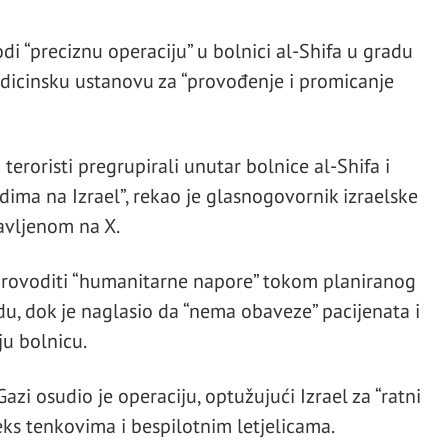
di “preciznu operaciju” u bolnici al-Shifa u gradu
edicinsku ustanovu za “provođenje i promicanje
eroristi pregrupirali unutar bolnice al-Shifa i
ima na Izrael”, rekao je glasnogovornik izraelske
avljenom na X.
 provoditi “humanitarne napore” tokom planiranog
du, dok je naglasio da “nema obaveze” pacijenata i
u bolnicu.
zi osudio je operaciju, optužujući Izrael za “ratni
eks tenkovima i bespilotnim letjelicama.