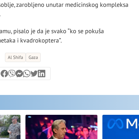
osoblje, zarobljeno unutar medicinskog kompleksa
.
mu, pisalo je da je svako “ko se pokuša
etaka i kvadrokoptera”.
Al Shifa
Gaza