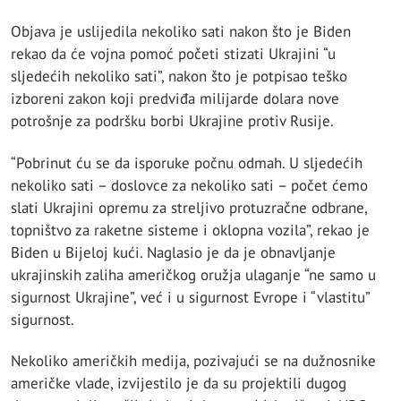
Objava je uslijedila nekoliko sati nakon što je Biden
rekao da će vojna pomoć početi stizati Ukrajini “u
sljedećih nekoliko sati”, nakon što je potpisao teško
izboreni zakon koji predviđa milijarde dolara nove
potrošnje za podršku borbi Ukrajine protiv Rusije.
“Pobrinut ću se da isporuke počnu odmah. U sljedećih
nekoliko sati – doslovce za nekoliko sati – počet ćemo
slati Ukrajini opremu za streljivo protuzračne odbrane,
topništvo za raketne sisteme i oklopna vozila”, rekao je
Biden u Bijeloj kući. Naglasio je da je obnavljanje
ukrajinskih zaliha američkog oružja ulaganje “ne samo u
sigurnost Ukrajine”, već i u sigurnost Evrope i “vlastitu”
sigurnost.
Nekoliko američkih medija, pozivajući se na dužnosnike
američke vlade, izvijestilo je da su projektili dugog