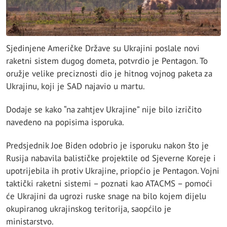
Sjedinjene Američke Države su Ukrajini poslale novi
raketni sistem dugog dometa, potvrdio je Pentagon. To
oružje velike preciznosti dio je hitnog vojnog paketa za
Ukrajinu, koji je SAD najavio u martu.
Dodaje se kako “na zahtjev Ukrajine” nije bilo izričito
navedeno na popisima isporuka.
Predsjednik Joe Biden odobrio je isporuku nakon što je
Rusija nabavila balističke projektile od Sjeverne Koreje i
upotrijebila ih protiv Ukrajine, priopćio je Pentagon. Vojni
taktički raketni sistemi – poznati kao ATACMS – pomoći
će Ukrajini da ugrozi ruske snage na bilo kojem dijelu
okupiranog ukrajinskog teritorija, saopćilo je
ministarstvo.