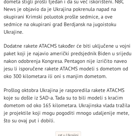
dometa stigli prošli tjedan i da su već iskorišteni. NBC
News je objavio da je Ukrajina pokrenula napad na
okupirani Krimski poluotok prošle sedmice, a ove
sedmice na okupirani grad Berdjansk na jugoistoku
Ukrajine.
Dodatne rakete ATACMS također će biti uključene u vojni
paket koji je najavio američki predsjednik Biden u srijedu
nakon odobrenja Kongresa. Pentagon nije izričito naveo
jesu li isporučene rakete ATACMS modeli s dometom od
oko 300 kilometara ili oni s manjim dometom.
Prošlog oktobra Ukrajina je rasporedila rakete ATACMS
koje su došle iz SAD-a. Tada su to bili modeli s kraćim
dometom od oko 165 kilometara. Ukrajinska vlada tražila
je projektile koji mogu pogoditi mnogo udaljenije mete,
što su ovaj put i dobili.
rat u Ukrajini