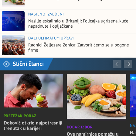
NASILNO IZVEDENI
Nasilje eskaliralo u Britaniji: Policajka ugrizena, kuće
napadnute i opljačkane
DALI ULTIMATUM UPRAVI
Radnici Željezare Zenica: Zatvorit ćemo se u pogone
firme
Slični članci
PRETEŽAK PORAZ
Đoković otkrio najpotresniji
NA
DOBAR IZBOR
trenutak u karijeri
Nas
Ove namirnice pomažu u