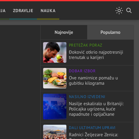
IJA
ZDRAVLJE
NAUKA
Najnovije
Popularno
PRETEŽAK PORAZ
Đoković otkrio najpotresniji
trenutak u karijeri
DOBAR IZBOR
Ove namirnice pomažu u
gubitku kilograma
NASILNO IZVEDENI
Nasilje eskaliralo u Britaniji:
Policajka ugrizena, kuće
napadnute i opljačkane
DALI ULTIMATUM UPRAVI
Radnici Željezare Zenica: