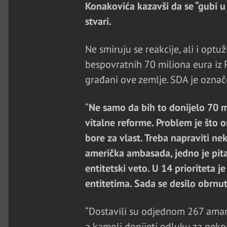
Konakovića kazavši da se “gubi u
stvari.
Ne smiruju se reakcije, ali i optu
bespovratnih 70 miliona eura iz P
građani ove zemlje. SDA je označ
“
Ne samo da bih to donijelo 70 mi
vitalne reforme. Problem je što on
bore za vlast. Treba napraviti n
američka ambasada, jedno je pita
entitetski veto. U 14 prioriteta 
entitetima. Sada se desilo obrnu
“Dostavili su odjednom 267 aman
a kamoli donijeti odluku za nekoli