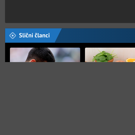
Slični članci
PRETEŽAK PORAZ
Đoković otkrio najpotresniji
trenutak u karijeri
DOBAR IZBOR
Ove namirnice pomažu 
kilograma