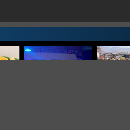
DALI ULTIMATUM U
Radnici Željezare
ćemo se u pogon
NASILNO IZVEDENI
Nasilje eskaliralo u Britaniji:
u gubitku
Policajka ugrizena, kuće
napadnute i opljačkane