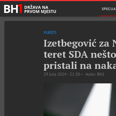
SPECIJA
VIJESTI
Izetbegović za 
teret SDA nešto
pristali na nak
29 Jula 2024 - 21:30
Autor: BH1