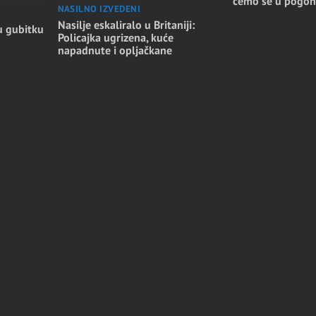
ćemo se u pogon
NASILNO IZVEDENI
Nasilje eskaliralo u Britaniji:
u gubitku
Policajka ugrizena, kuće
napadnute i opljačkane