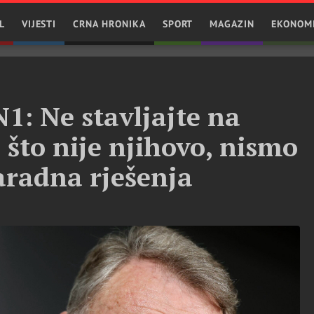
L
VIJESTI
CRNA HRONIKA
SPORT
MAGAZIN
EKONOM
N1: Ne stavljajte na
 što nije njihovo, nismo
aradna rješenja