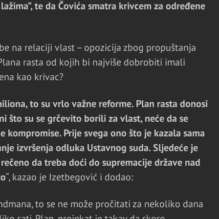
 lažima”, te da Čovića smatra krivcem za određene
žbe na relaciji vlast – opozicija zbog propuštanja
lana rasta od kojih bi najviše dobrobiti imali
ena kao krivac?
liona, to su vrlo važne reforme. Plan rasta donosi
i što su se grčevito borili za vlast, neće da se
eke kompromise. Prije svega ono što je kazala sama
nje izvršenja odluka Ustavnog suda. Sljedeće je
je rečeno da treba doći do supremacije države nad
to
“, kazao je Izetbegović i dodao:
dmana, to se ne može pročitati za nekoliko dana
ko sati. Plan, projekat je takav da skoro