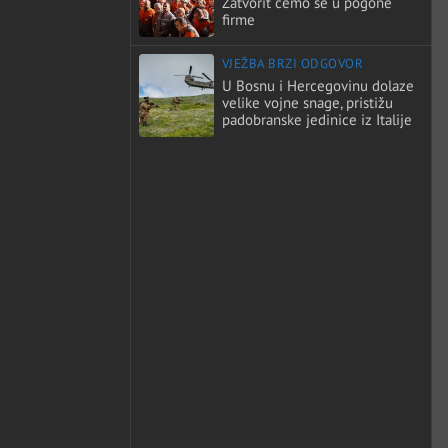
Zatvorit ćemo se u pogone
firme
VJEŽBA BRZI ODGOVOR
U Bosnu i Hercegovinu dolaze
velike vojne snage, pristižu
padobranske jedinice iz Italije