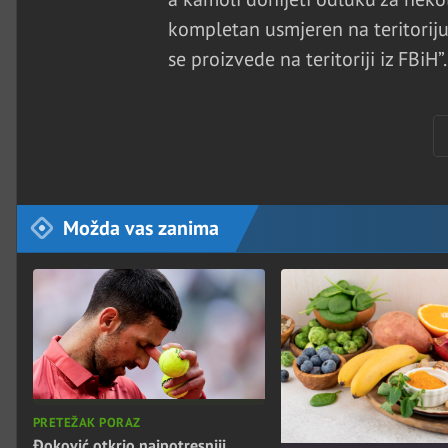
kompletan usmjeren na teritoriju 
se proizvede na teritoriji iz FBiH”.
Možda vas zanima
PRETEŽAK PORAZ
Đoković otkrio najpotresniji