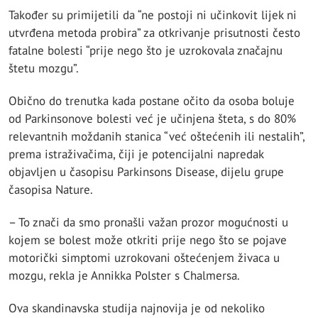
Također su primijetili da “ne postoji ni učinkovit lijek ni
utvrđena metoda probira” za otkrivanje prisutnosti često
fatalne bolesti “prije nego što je uzrokovala značajnu
štetu mozgu”.
Obično do trenutka kada postane očito da osoba boluje
od Parkinsonove bolesti već je učinjena šteta, s do 80%
relevantnih moždanih stanica “već oštećenih ili nestalih”,
prema istraživačima, čiji je potencijalni napredak
objavljen u časopisu Parkinsons Disease, dijelu grupe
časopisa Nature.
– To znači da smo pronašli važan prozor mogućnosti u
kojem se bolest može otkriti prije nego što se pojave
motorički simptomi uzrokovani oštećenjem živaca u
mozgu, rekla je Annikka Polster s Chalmersa.
Ova skandinavska studija najnovija je od nekoliko