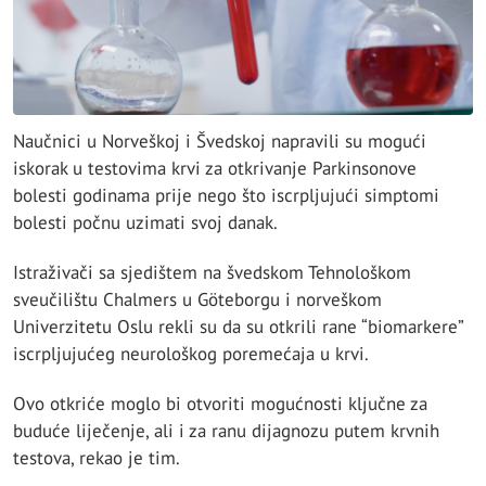
Naučnici u Norveškoj i Švedskoj napravili su mogući
iskorak u testovima krvi za otkrivanje Parkinsonove
bolesti godinama prije nego što iscrpljujući simptomi
bolesti počnu uzimati svoj danak.
Istraživači sa sjedištem na švedskom Tehnološkom
sveučilištu Chalmers u Göteborgu i norveškom
Univerzitetu Oslu rekli su da su otkrili rane “biomarkere”
iscrpljujućeg neurološkog poremećaja u krvi.
Ovo otkriće moglo bi otvoriti mogućnosti ključne za
buduće liječenje, ali i za ranu dijagnozu putem krvnih
testova, rekao je tim.