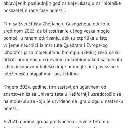
objavljenih posljednjih godina koje ukazuju na “biološke
pokazatelje rane faze bolesti”.
Tim sa Sveučilišta Zhejiang u Guangzhouu otkrio je
sredinom 2025. da bi testiranje ušnog voska moglo
pomoći u ranom otkrivanju, dok su otprilike u isto
vrijeme naučnici iz Instituta Quadram i Evropskog
laboratorija za molekularnu biologiju (EMBL) rekli da su
otkrili promjene u crijevnom mikrobiomu kod pacijenata
s Parkinsonovom bolešću koje bi mogle biti povezane s
izloženošću otapalima i pesticidima.
Krajem 2024. godine, tim sastavljen uglavnom od
znanstvenika sa Univerziteta u Kaliforniji usredotočio se
na molekulu za koju je utvrđeno da igra ulogu u nastanku
bolesti.
A 2021. godine, grupa predvođena Univerzitetom u