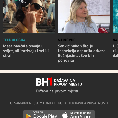
TEHNOLOGIJA
NAJNOVIJE
NA
Meta naočale osvajaju
Senkić nakon što je
U 
svijet, ali izazivaju i veliki
Inspekcija osporila otkaze
cik
strah
Bošnjacima: Sve bih
da
ponovila
Država na prvom mjestu
O NAMA
IMPRESSUM
KONTAKT
KOLAČIĆI
PRAVILA PRIVATNOSTI