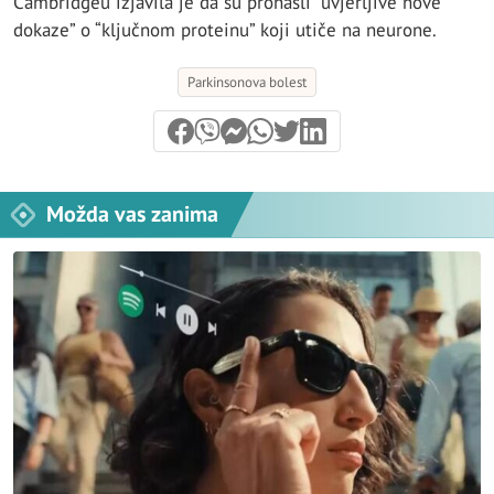
Cambridgeu izjavila je da su pronašli “uvjerljive nove
dokaze” o “ključnom proteinu” koji utiče na neurone.
Parkinsonova bolest
Možda vas zanima