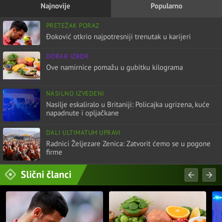
Najnovije
Popularno
PRETEŽAK PORAZ
Đoković otkrio najpotresniji trenutak u karijeri
DOBAR IZBOR
Ove namirnice pomažu u gubitku kilograma
NASILNO IZVEDENI
Nasilje eskaliralo u Britaniji: Policajka ugrizena, kuće
napadnute i opljačkane
DALI ULTIMATUM UPRAVI
Radnici Željezare Zenica: Zatvorit ćemo se u pogone
firme
Slični članci