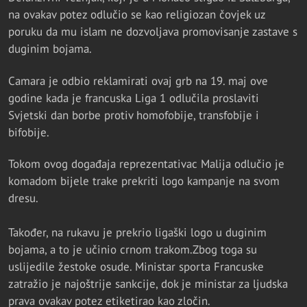
na ovakav potez odlučio se kao religiozan čovjek uz
poruku da mu islam ne dozvoljava promovisanje zastave s
duginim bojama.
Camara je odbio reklamirati ovaj grb na 19. maj ove
godine kada je francuska Liga 1 odlučila proslaviti
Svjetski dan borbe protiv homofobije, transfobije i
bifobije.
Tokom ovog događaja reprezentativac Malija odlučio je
komadom bijele trake prekriti logo kampanje na svom
dresu.
Također, na rukavu je prekrio ligaški logo u duginim
bojama, a to je učinio crnom trakom.Zbog toga su
uslijedile žestoke osude. Ministar sporta Francuske
zatražio je najoštrije sankcije, dok je ministar za ljudska
prava ovakav potez etiketirao kao zločin.