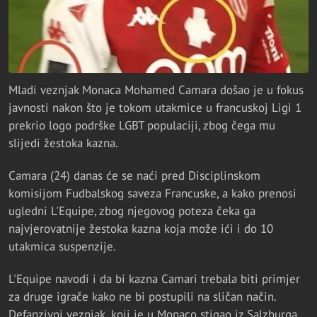
Mladi veznjak Monaca Mohamed Camara došao je u fokus
javnosti nakon što je tokom utakmice u francuskoj Ligi 1
prekrio logo podrške LGBT populaciji, zbog čega mu
slijedi žestoka kazna.
Camara (24) danas će se naći pred Disciplinskom
komisijom Fudbalskog saveza Francuske, a kako prenosi
ugledni L'Equipe, zbog njegovog poteza čeka ga
najvjerovatnije žestoka kazna koja može ići i do 10
utakmica suspenzije.
L'Equipe navodi i da bi kazna Camari trebala biti primjer
za druge igrače kako ne bi postupili na sličan način.
Defanzivni veznjak, koji je u Monaco stigao iz Salzburga,