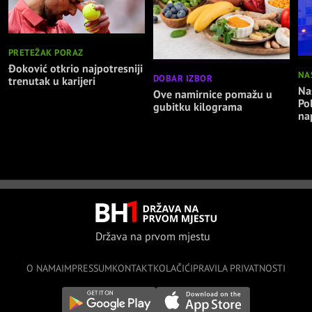
PRETEŽAK PORAZ
Đoković otkrio najpotresniji
NA
DOBAR IZBOR
trenutak u karijeri
Nas
Ove namirnice pomažu u
Po
gubitku kilograma
na
Država na prvom mjestu
O NAMA
IMPRESSUM
KONTAKT
KOLAČIĆI
PRAVILA PRIVATNOSTI