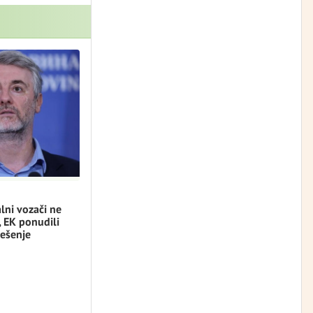
lni vozači ne
, EK ponudili
ešenje