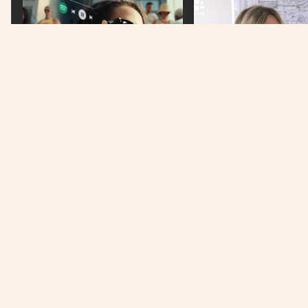
TEHNOLOGIJA
NAJNOVIJE
Meta naočale osvajaju svijet, ali
Senkić nakon što je Insp
izazivaju i veliki strah
osporila otkaze Bošnjac
bih ponovila
Država na prvom mjestu