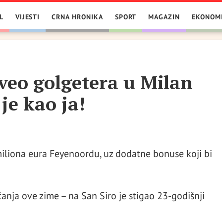
L
VIJESTI
CRNA HRONIKA
SPORT
MAGAZIN
EKONOM
veo golgetera u Milan
je kao ja!
 miliona eura Feyenoordu, uz dodatne bonuse koji bi
anja ove zime – na San Siro je stigao 23-godišnji