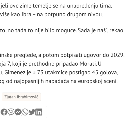
eli ove zime temelje se na unapređenju tima.
je više kao Ibra – na potpuno drugom nivou.
to, no tada to nije bilo moguće. Sada je naš”, rekao
inske preglede, a potom potpisati ugovor do 2029.
oja 7, koji je prethodno pripadao Morati. U
u, Gimenez je u 73 utakmice postigao 45 golova,
og od najopasnijih napadača na europskoj sceni.
Zlatan Ibrahimović