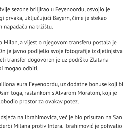
dvije sezone briljirao u Feyenoordu, osvojio je
igi prvaka, uključujući Bayern, čime je stekao
h napadača na tržištu.
 Milan, a vijest o njegovom transferu postala je
 je javno podijelio svoje fotografije iz djetinjstva
jeli transfer dogovoren je uz podršku Zlatana
bi mogao odbiti.
 miliona eura Feyenoordu, uz dodatne bonuse koji bi
 Osim toga, rastankom s Alvarom Moratom, koji je
slobodio prostor za ovakav potez.
podsjeća na Ibrahimovića, već je bio prisutan na San
derbi Milana protiv Intera. Ibrahimović je pohvalio