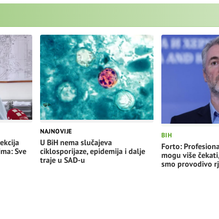
NAJNOVIJE
BIH
ekcija
U BiH nema slučajeva
Forto: Profesiona
ima: Sve
ciklosporijaze, epidemija i dalje
mogu više čekati
traje u SAD-u
smo provodivo rj