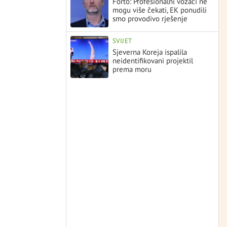
Forto: Profesionalni vozači ne
mogu više čekati, EK ponudili
smo provodivo rješenje
SVIJET
Sjeverna Koreja ispalila
neidentifikovani projektil
prema moru