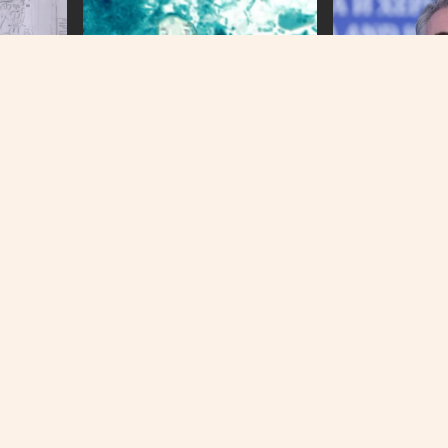
NAJNOVIJE
BIH
ekcija
U BiH nema slučajeva
Forto: Profesion
ima: Sve
ciklosporijaze, epidemija i dalje
mogu više čekati
traje u SAD-u
smo provodivo r
O NAMA
IMPRESSUM
KONTAKT
KOLAČIĆI
PRAVILA PRIVATNOST