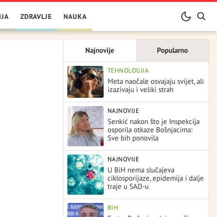
IJA
ZDRAVLJE
NAUKA
Najnovije
Popularno
TEHNOLOGIJA
Meta naočale osvajaju svijet, ali
izazivaju i veliki strah
NAJNOVIJE
Senkić nakon što je Inspekcija
osporila otkaze Bošnjacima:
Sve bih ponovila
NAJNOVIJE
U BiH nema slučajeva
ciklosporijaze, epidemija i dalje
traje u SAD-u
BIH