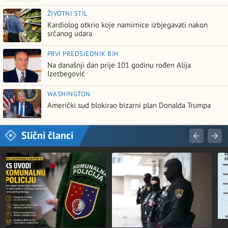
ŽIVOTNI STIL
Kardiolog otkrio koje namirnice izbjegavati nakon
srčanog udara
PRVI PREDSJEDNIK BIH
Na današnji dan prije 101 godinu rođen Alija
Izetbegović
WASHINGTON
Američki sud blokirao bizarni plan Donalda Trumpa
Slični članci