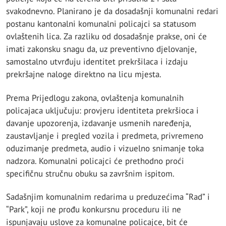
svakodnevno. Planirano je da dosadašnji komunalni redari
postanu kantonalni komunalni policajci sa statusom
ovlaštenih lica. Za razliku od dosadašnje prakse, oni će
imati zakonsku snagu da, uz preventivno djelovanje,
samostalno utvrđuju identitet prekršilaca i izdaju
prekršajne naloge direktno na licu mjesta.
Prema Prijedlogu zakona, ovlaštenja komunalnih
policajaca uključuju: provjeru identiteta prekršioca i
davanje upozorenja, izdavanje usmenih naređenja,
zaustavljanje i pregled vozila i predmeta, privremeno
oduzimanje predmeta, audio i vizuelno snimanje toka
nadzora. Komunalni policajci će prethodno proći
specifičnu stručnu obuku sa završnim ispitom.
Sadašnjim komunalnim redarima u preduzećima “Rad” i
“Park”, koji ne prođu konkursnu proceduru ili ne
ispunjavaju uslove za komunalne policajce, bit će