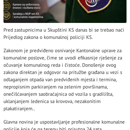
Pred zastupnicima u Skupštini KS danas bi se trebao naći
Prijedlog zakona o komunalnoj policiji KS.
Zakonom je predviđeno osnivanje Kantonalne uprave za
komunalne poslove, čime se uvodi efikasnije rješenje za
očuvanje komunalnog reda i čistoće. Donošenje ovog
zakona direktan je odgovor na pritužbe građana u vezi s
odlaganjem otpada van predviđenih mjesta i termina,
nepropisnim parkiranjem na zelenim površinama,
onečišćavanjem saobraćajnica od vozila s gradilišta,
uklanjanjem ledenica sa krovova, nezakonitim
plakatiranjem..
Glavna novina je uspostavljanje profesionalne komunalne
policije koja će na terenu biti prisutna 24 sata