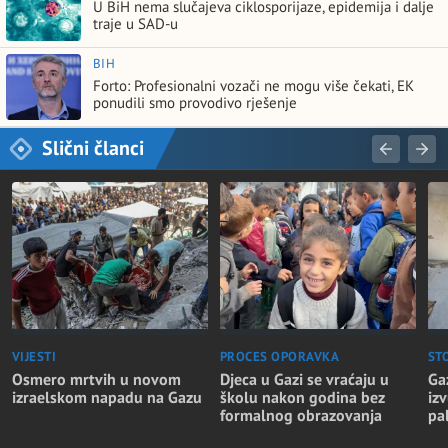
U BiH nema slučajeva ciklosporijaze, epidemija i dalje
traje u SAD-u
BIH
Forto: Profesionalni vozači ne mogu više čekati, EK
ponudili smo provodivo rješenje
Slični članci
VIJESTI
PROCES OPORAVKA
ST
Osmero mrtvih u novom
Djeca u Gazi se vraćaju u
Ga
izraelskom napadu na Gazu
školu nakon godina bez
iz
formalnog obrazovanja
pa