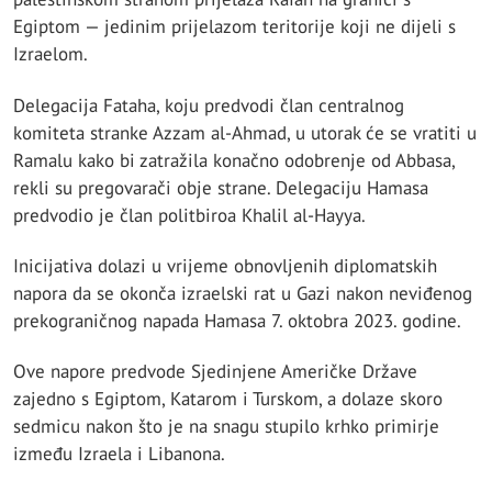
Egiptom — jedinim prijelazom teritorije koji ne dijeli s
Izraelom.
Delegacija Fataha, koju predvodi član centralnog
komiteta stranke Azzam al-Ahmad, u utorak će se vratiti u
Ramalu kako bi zatražila konačno odobrenje od Abbasa,
rekli su pregovarači obje strane. Delegaciju Hamasa
predvodio je član politbiroa Khalil al-Hayya.
Inicijativa dolazi u vrijeme obnovljenih diplomatskih
napora da se okonča izraelski rat u Gazi nakon neviđenog
prekograničnog napada Hamasa 7. oktobra 2023. godine.
Ove napore predvode Sjedinjene Američke Države
zajedno s Egiptom, Katarom i Turskom, a dolaze skoro
sedmicu nakon što je na snagu stupilo krhko primirje
između Izraela i Libanona.