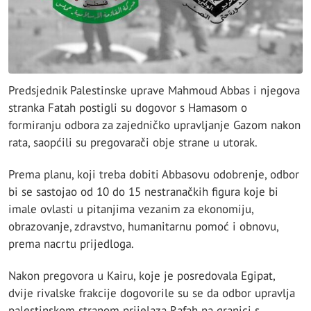
Predsjednik Palestinske uprave Mahmoud Abbas i njegova
stranka Fatah postigli su dogovor s Hamasom o
formiranju odbora za zajedničko upravljanje Gazom nakon
rata, saopćili su pregovarači obje strane u utorak.
Prema planu, koji treba dobiti Abbasovu odobrenje, odbor
bi se sastojao od 10 do 15 nestranačkih figura koje bi
imale ovlasti u pitanjima vezanim za ekonomiju,
obrazovanje, zdravstvo, humanitarnu pomoć i obnovu,
prema nacrtu prijedloga.
Nakon pregovora u Kairu, koje je posredovala Egipat,
dvije rivalske frakcije dogovorile su se da odbor upravlja
palestinskom stranom prijelaza Rafah na granici s