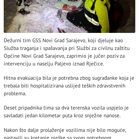
Dežurni tim GSS Novi Grad Sarajevo, koji djeluje kao
Služba traganja i spašavanja pri Službi za civilnu zaštitu
Općine Novi Grad Sarajevo, zaprimio je jučer poziv za
intervenciju u naselju Paljevo iznad Rječice.
Hitna evakuacija bila je potrebna zbog sugrađanke koja je
trebala biti hospitalizirana uslijed teških zdravstvenih
problema.
Deset pripadnika tima sa dva terenska vozila uspjelo je
savladati jedan kilometar puta kroz snježne nanose.
Nakon što dalje prolaženje vozilima nije bilo moguće,
nastavili su kretanje pješke sa svom potrebnom