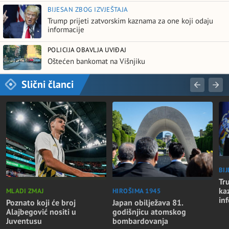
BIJESAN ZBOG IZVJEŠTAJA
Trump prijeti zatvorskim kaznama za one koji odaju
informacije
POLICIJA OBAVLJA UVIĐAJ
Oštećen bankomat na Višnjiku
Slični članci
BI
Tr
ka
MLADI ZMAJ
HIROŠIMA 1945
in
Poznato koji će broj
Japan obilježava 81.
Alajbegović nositi u
godišnjicu atomskog
Juventusu
bombardovanja