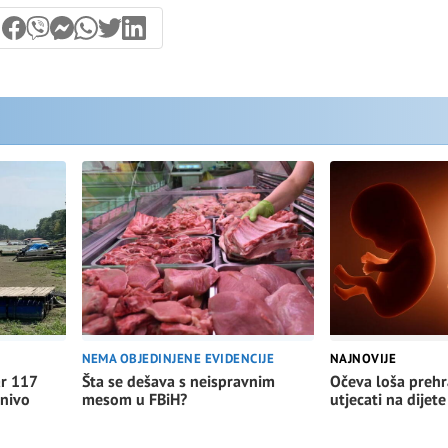
NEMA OBJEDINJENE EVIDENCIJE
NAJNOVIJE
Šta se dešava s neispravnim
Očeva loša preh
ar 117
mesom u FBiH?
utjecati na dijete
 nivo