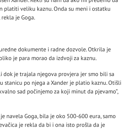
n platiti veliku kaznu. Onda su meni i ostatku
 rekla je Goga.
i uredne dokumente i radne dozvole. Otkrila je
oliko je para morao da izdvoji za kaznu.
li dok je trajala njegova provjera jer smo bili sa
 stanicu po njega a Xander je platio kaznu. Otišli
kvalno sad počinjemo za koji minut da pjevamo”,
 je navela Goga, bila je oko 500-600 eura, samo
evačica je rekla da bi i ona isto prošla da je