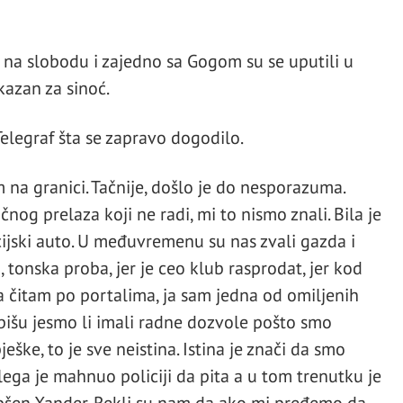
 na slobodu i zajedno sa Gogom su se uputili u
kazan za sinoć.
 Telegraf šta se zapravo dogodilo.
m na granici. Tačnije, došlo je do nesporazuma.
nog prelaza koji ne radi, mi to nismo znali. Bila je
cijski auto. U međuvremenu su nas zvali gazda i
tonska proba, jer je ceo klub rasprodat, jer kod
ta čitam po portalima, ja sam jedna od omiljenih
 pišu jesmo li imali radne dozvole pošto smo
ke, to je sve neistina. Istina je znači da smo
olega je mahnuo policiji da pita a u tom trenutku je
hapšen Xander. Rekli su nam da ako mi pređemo da