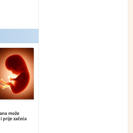
rana može
 i prije začeća