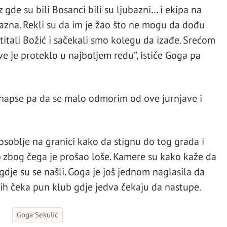
 gde su bili Bosanci bili su ljubazni… i ekipa na
ubazna. Rekli su da im je žao što ne mogu da dođu
titali Božić i sačekali smo kolegu da izađe. Srećom
e je proteklo u najboljem redu”, ističe Goga pa
hapse pa da se malo odmorim od ove jurnjave i
osoblje na granici kako da stignu do tog grada i
 zbog čega je prošao loše. Kamere su kako kaže da
dje su se našli. Goga je još jednom naglasila da
ih čeka pun klub gdje jedva čekaju da nastupe.
Goga Sekulić