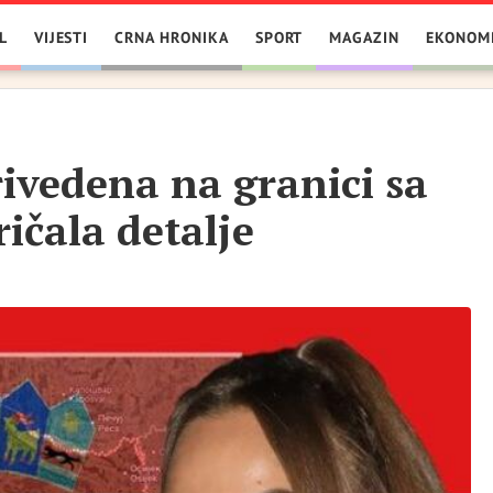
L
VIJESTI
CRNA HRONIKA
SPORT
MAGAZIN
EKONOM
ivedena na granici sa
ičala detalje