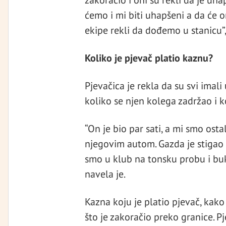
ćemo i mi biti uhapšeni a da će o
ekipe rekli da dođemo u stanicu”,
Koliko je pjevač platio kaznu?
Pjevačica je rekla da su svi imal
koliko se njen kolega zadržao i k
“On je bio par sati, a mi smo osta
njegovim autom. Gazda je stigao u
smo u klub na tonsku probu i bu
navela je.
Kazna koju je platio pjevač, kako
što je zakoračio preko granice. Pj