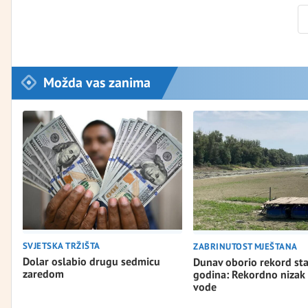
Možda vas zanima
SVJETSKA TRŽIŠTA
ZABRINUTOST MJEŠTANA
Dolar oslabio drugu sedmicu
Dunav oborio rekord st
zaredom
godina: Rekordno nizak
vode