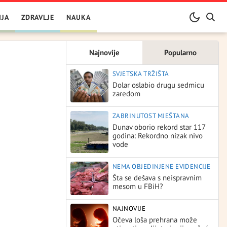
IJA
ZDRAVLJE
NAUKA
Najnovije
Popularno
SVJETSKA TRŽIŠTA
Dolar oslabio drugu sedmicu
zaredom
ZABRINUTOST MJEŠTANA
Dunav oborio rekord star 117
godina: Rekordno nizak nivo
vode
NEMA OBJEDINJENE EVIDENCIJE
Šta se dešava s neispravnim
mesom u FBiH?
NAJNOVIJE
Očeva loša prehrana može