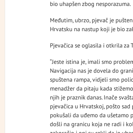
bio uhapšen zbog nesporazuma.
Međutim, ubrzo, pjevač je pušten
Hrvatsku na nastup koji je bio za
Pjevačica se oglasila i otkrila za
“Jeste istina je, imali smo proble
Navigacija nas je dovela do granič
spuštena rampa, vidjeli smo poli
menadžer da pitaju kada stižemo, 
njih je praznik danas. Inače svaš
pjevačica u Hrvatskoj, pošto sad
pokušali da uđemo da ušetamo pješ
došli na granicu koja ne radi i k
zakoračio i oni su rekli da je u