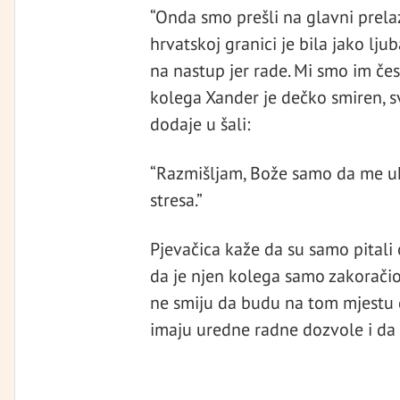
“Onda smo prešli na glavni prelaz
hrvatskoj granici je bila jako lj
na nastup jer rade. Mi smo im čes
kolega Xander je dečko smiren, sv
dodaje u šali:
“Razmišljam, Bože samo da me u
stresa.”
Pjevačica kaže da su samo pitali 
da je njen kolega samo zakoračio
ne smiju da budu na tom mjestu g
imaju uredne radne dozvole i da 