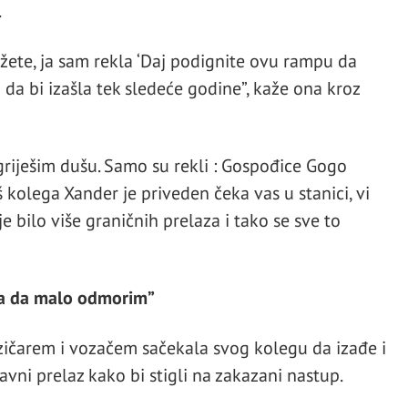
.
tižete, ja sam rekla ‘Daj podignite ovu rampu da
da bi izašla tek sledeće godine”, kaže ona kroz
griješim dušu. Samo su rekli : Gospođice Gogo
š kolega Xander je priveden čeka vas u stanici, vi
 je bilo više graničnih prelaza i tako se sve to
 pa da malo odmorim”
ičarem i vozačem sačekala svog kolegu da izađe i
avni prelaz kako bi stigli na zakazani nastup.