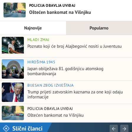
POLICIJA OBAVLJA UVIĐAJ
Oštećen bankomat na Višnjiku
Najnovije
Popularno
MLADI ZMAJ
Poznato koji će broj Alajbegović nositi u Juventusu
HIROŠIMA 1945
Japan obilježava 81. godišnjicu atomskog
bombardovanja
BIJESAN ZBOG IZVJEŠTAJA
Trump prijeti zatvorskim kaznama za one koji odaju
informacije
POLICIJA OBAVLJA UVIĐAJ
Oštećen bankomat na Višnjiku
Slični članci