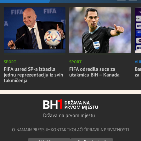
SPORT
SPORT
VIJ
FIFA usred SP-a izbacila
FIFA odredila suce za
Ba
jednu reprezentaciju iz svih
utakmicu BiH – Kanada
za
takmičenja
Država na prvom mjestu
O NAMA
IMPRESSUM
KONTAKT
KOLAČIĆI
PRAVILA PRIVATNOSTI