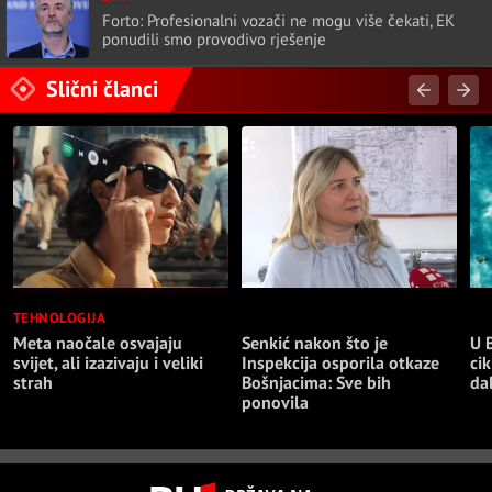
Forto: Profesionalni vozači ne mogu više čekati, EK
ponudili smo provodivo rješenje
Slični članci
TEHNOLOGIJA
NAJNOVIJE
NA
Meta naočale osvajaju
Senkić nakon što je
U 
svijet, ali izazivaju i veliki
Inspekcija osporila otkaze
cik
strah
Bošnjacima: Sve bih
da
ponovila