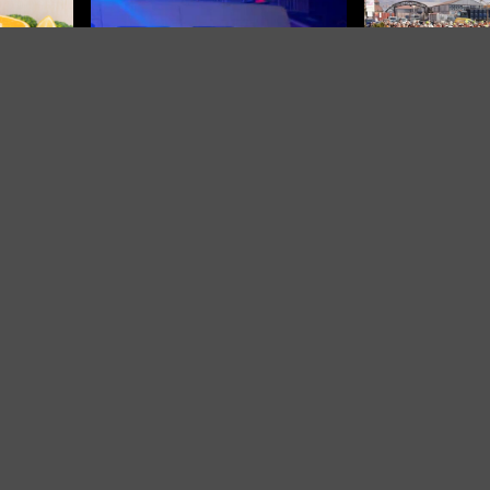
DALI ULTIMATUM U
Radnici Željezare
ćemo se u pogon
NASILNO IZVEDENI
Nasilje eskaliralo u Britaniji:
u gubitku
Policajka ugrizena, kuće
napadnute i opljačkane
O NAMA
IMPRESSUM
KONTAKT
KOLAČIĆI
PRAVILA PRIVATNOST
© 2026 | Sva prava zadržana