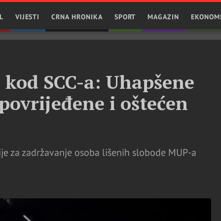
L
VIJESTI
CRNA HRONIKA
SPORT
MAGAZIN
EKONOM
e kod SCC-a: Uhapšene
 povrijeđene i oštećen
ije za zadržavanje osoba lišenih slobode MUP-a