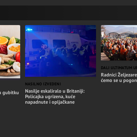
DALI ULTIMATUM U
Radnici Željezare
ćemo se u pogon
NASILNO IZVEDENI
Nasilje eskaliralo u Britaniji:
u gubitku
Policajka ugrizena, kuće
napadnute i opljačkane