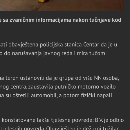
e sa zvaničnim informacijama nakon tučnjave kod
sati obavještena policijska stanica Centar da je u
šlo do narušavanja javnog reda i mira tučom
 na teren ustanovili da je grupa od više NN osoba,
nog centra, zaustavila putničko motorno vozilo
a su oštetili automobil, a potom fizički napali
u konstatovane lakše tjelesne povrede: B.V. je odbio
 tjelesnih povreda. Obaviješten je dežurni tužilac