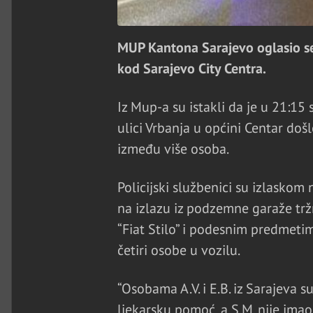
MUP Kantona Sarajevo oglasio s
kod Sarajevo City Centra.
Iz Mup-a su istakli da je u 21:15 
ulici Vrbanja u općini Centar do
između više osoba.
Policijski službenici su izlaskom
na izlazu iz podzemne garaže trž
“Fiat Stilo” i podesnim predmetim
četiri osobe u vozilu.
“Osobama A.V. i E.B. iz Sarajeva s
ljekarsku pomoć, a S.M. nije imao