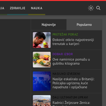
IJA
ZDRAVLJE
NAUKA
Najnovije
Popularno
PRETEŽAK PORAZ
Đoković otkrio najpotresniji
trenutak u karijeri
DOBAR IZBOR
Ove namirnice pomažu u
gubitku kilograma
NASILNO IZVEDENI
Nasilje eskaliralo u Britaniji:
Policajka ugrizena, kuće
napadnute i opljačkane
DALI ULTIMATUM UPRAVI
Radnici Željezare Zenica: