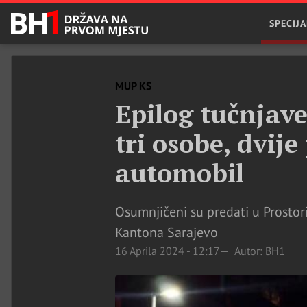
SPECIJA
MUP KS
Epilog tučnjav
tri osobe, dvije
automobil
Osumnjičeni su predati u Prostor
Kantona Sarajevo
16 Aprila 2024 - 12:17
Autor: BH1