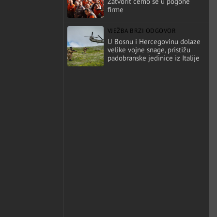
Zatvorit ćemo se u pogone
firme
VJEŽBA BRZI ODGOVOR
U Bosnu i Hercegovinu dolaze
velike vojne snage, pristižu
padobranske jedinice iz Italije