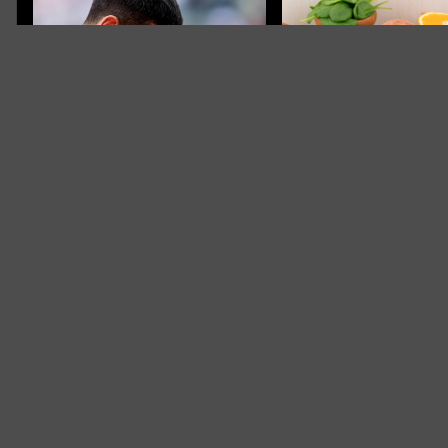
PRETEŽAK PORAZ
Đoković otkrio najpotresniji
trenutak u karijeri
DOBAR IZBOR
Ove namirnice pomažu 
kilograma
Država na prvom mjestu