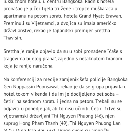
luksuznom hotelu u centru Bangkoka. Radnik hotela
pronašao je jučer tijela tri žene i trojice muškaraca u
apartmanu na petom spratu hotela Grand Hyatt Erawan.
Preminuli su Vijetnamci, a dvojica su imala američko
državljanstvo, rekao je tajlandski premijer Srettha
Thavisin.
Srettha je ranije objavio da su u sobi pronađene “čaše s
tragovima bijelog praha”, zajedno s netaknutom hranom
koja je ranije naručena.
Na konferenciji za medije zamjenik šefa policije Bangkoka
Gen Noppassin Poonsawat rekao je da se grupa prijavila u
hotel tokom vikenda i da im je dodijeljeno pet soba –
četiri na sedmom spratu i jedna na petom. Trebali su se
odjaviti u ponedjeljak, ali to nisu učinili. Četiri žrtve su
vijetnamski državljani Thi Nguyen Phuong (46), njen
suprug Hong Pham Thanh (49), Thi Nguyen Phuong Lan
(47) i Dinh Tran Phu (37). Drugo dvoje su američki