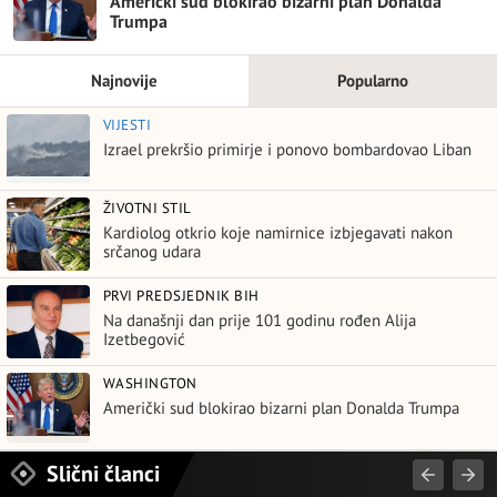
Američki sud blokirao bizarni plan Donalda
Trumpa
Najnovije
Popularno
VIJESTI
Izrael prekršio primirje i ponovo bombardovao Liban
ŽIVOTNI STIL
Kardiolog otkrio koje namirnice izbjegavati nakon
srčanog udara
PRVI PREDSJEDNIK BIH
Na današnji dan prije 101 godinu rođen Alija
Izetbegović
WASHINGTON
Američki sud blokirao bizarni plan Donalda Trumpa
Slični članci