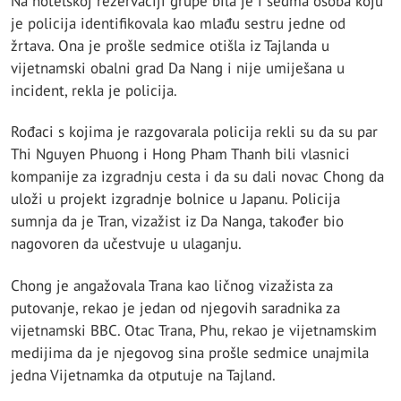
Na hotelskoj rezervaciji grupe bila je i sedma osoba koju
je policija identifikovala kao mlađu sestru jedne od
žrtava. Ona je prošle sedmice otišla iz Tajlanda u
vijetnamski obalni grad Da Nang i nije umiješana u
incident, rekla je policija.
Rođaci s kojima je razgovarala policija rekli su da su par
Thi Nguyen Phuong i Hong Pham Thanh bili vlasnici
kompanije za izgradnju cesta i da su dali novac Chong da
uloži u projekt izgradnje bolnice u Japanu. Policija
sumnja da je Tran, vizažist iz Da Nanga, također bio
nagovoren da učestvuje u ulaganju.
Chong je angažovala Trana kao ličnog vizažista za
putovanje, rekao je jedan od njegovih saradnika za
vijetnamski BBC. Otac Trana, Phu, rekao je vijetnamskim
medijima da je njegovog sina prošle sedmice unajmila
jedna Vijetnamka da otputuje na Tajland.