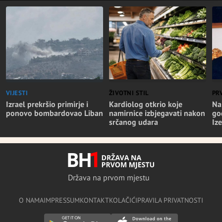
VIJESTI
ŽIVOTNI STIL
PR
Izrael prekršio primirje i
Kardiolog otkrio koje
Na
ponovo bombardovao Liban
namirnice izbjegavati nakon
go
srčanog udara
Iz
Država na prvom mjestu
O NAMA
IMPRESSUM
KONTAKT
KOLAČIĆI
PRAVILA PRIVATNOSTI