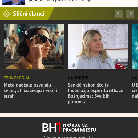
Slični članci
TEHNOLOGIJA
NAJNOVIJE
NA
Meta naočale osvajaju
Senkić nakon što je
U 
svijet, ali izazivaju i veliki
Inspekcija osporila otkaze
cik
strah
Bošnjacima: Sve bih
da
ponovila
Država na prvom mjestu