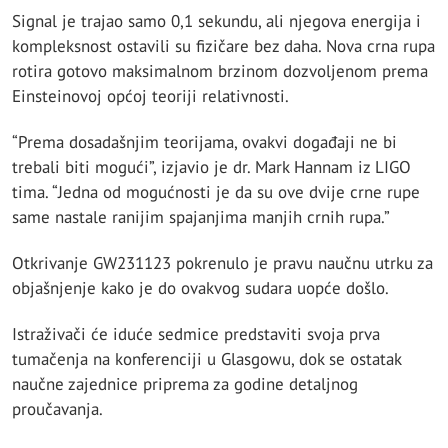
Signal je trajao samo 0,1 sekundu, ali njegova energija i
kompleksnost ostavili su fizičare bez daha. Nova crna rupa
rotira gotovo maksimalnom brzinom dozvoljenom prema
Einsteinovoj općoj teoriji relativnosti.
“Prema dosadašnjim teorijama, ovakvi događaji ne bi
trebali biti mogući”, izjavio je dr. Mark Hannam iz LIGO
tima. “Jedna od mogućnosti je da su ove dvije crne rupe
same nastale ranijim spajanjima manjih crnih rupa.”
Otkrivanje GW231123 pokrenulo je pravu naučnu utrku za
objašnjenje kako je do ovakvog sudara uopće došlo.
Istraživači će iduće sedmice predstaviti svoja prva
tumačenja na konferenciji u Glasgowu, dok se ostatak
naučne zajednice priprema za godine detaljnog
proučavanja.