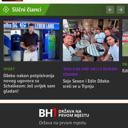
Slični članci
OB
SPORT
"DAN KAD SMO SJELI S EDINOM
Ed
DŽEKOM"
Džeko nakon potpisivanja
novog ugovora sa
Sejo Sexon i Edin Džeko
Schalkeom: Još uvijek sam
sreli se u Trpnju
gladan!
Država na prvom mjestu