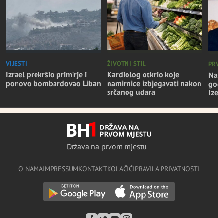
VIJESTI
ŽIVOTNI STIL
PR
Izrael prekršio primirje i
Kardiolog otkrio koje
Na
ponovo bombardovao Liban
namirnice izbjegavati nakon
go
srčanog udara
Iz
Država na prvom mjestu
O NAMA
IMPRESSUM
KONTAKT
KOLAČIĆI
PRAVILA PRIVATNOSTI