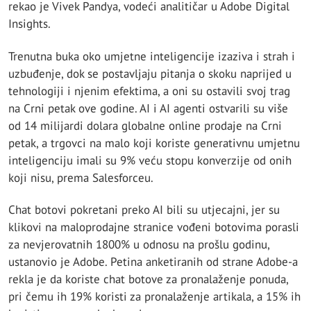
rekao je Vivek Pandya, vodeći analitičar u Adobe Digital
Insights.
Trenutna buka oko umjetne inteligencije izaziva i strah i
uzbuđenje, dok se postavljaju pitanja o skoku naprijed u
tehnologiji i njenim efektima, a oni su ostavili svoj trag
na Crni petak ove godine. AI i AI agenti ostvarili su više
od 14 milijardi dolara globalne online prodaje na Crni
petak, a trgovci na malo koji koriste generativnu umjetnu
inteligenciju imali su 9% veću stopu konverzije od onih
koji nisu, prema Salesforceu.
Chat botovi pokretani preko AI bili su utjecajni, jer su
klikovi na maloprodajne stranice vođeni botovima porasli
za nevjerovatnih 1800% u odnosu na prošlu godinu,
ustanovio je Adobe. Petina anketiranih od strane Adobe-a
rekla je da koriste chat botove za pronalaženje ponuda,
pri čemu ih 19% koristi za pronalaženje artikala, a 15% ih