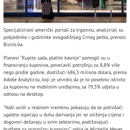
Specijalizirani američki portali za trgovinu, analizirali su
pobjednike i gubitnike ovogodišnjeg Crnog petka, prenosi
Biznis.ba.
Planovi “Kupite sada, platite kasnije” pomogli su u
finansiranju kupovina, povećavši potrošnju za 8,8% više
nego prošle godine, dostižući 686,3 miliona dolara, prema
Adobe Analyticsu, koji je utvrdio da je to posebno istinito
za kupovinu na mobilnim uređajima, sa 79,3% udjela u
odnosu na desktop.
“Naši uvidi u realnom vremenu pokazuju da se potrošači
ugodno osjećaju u duhu darivanja jer se sniženja cijena i
dogovori dešavaju u svim sektorima, podržavajući
budžete za prazničnu kupovinu”, rekla je Michelle Meyer,