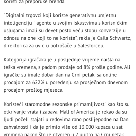
koristi za preporuke brenda.
“Digitalni trgovci koji koriste generativnu umjetnu
inteligenciju i agente u svojim iskustvima s korisničkim
uslugama imali su devet posto veću stopu konverzije u
odnosu na one koji to ne koriste”, rekla je Caila Schwartz,
direktorica za uvid u potrošače u Salesforceu.
Kategorija igračaka je u posljednje vrijeme naišla na
teška vremena, s padom prodaje od 8% prošle godine. Ali
igračke su imale dobar dan na Crni petak, sa online
prodajom za 622% u poređenju sa prosječnom dnevnom
prodajom prošlog mjeseca.
Koristeći staromodne sezonske primamljivosti kao što su
otkrivanje vrata i zabava, Mall of America je rekao da su
ljudi počeli stajati u redovima rano poslijepodne na Dan
zahvalnosti i da je primio više od 13.000 kupaca u sat
vremena nakon što je otvoren u 7 ujutro na Crni petak.