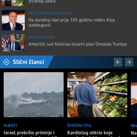
srčanog udara
PRVI PREDSJEDNIK BIH
Na današnji dan prije 101 godinu rođen Alija
Izetbegović
WASHINGTON
Američki sud blokirao bizarni plan Donalda Trumpa
Slični članci
VIJESTI
ŽIVOTNI STIL
PR
Izrael prekršio primirje i
Kardiolog otkrio koje
Na