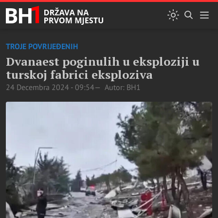
TROJE POVRIJEĐENIH
Dvanaest poginulih u eksploziji u
turskoj fabrici eksploziva
24 Decembra 2024 - 09:54
Autor: BH1