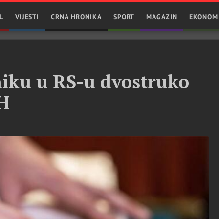
L
VIJESTI
CRNA HRONIKA
SPORT
MAGAZIN
EKONOM
iku u RS-u dvostruko
iH