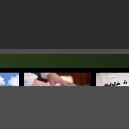
SASTANAK U BANJO
Sastanak opozici
pregovori o kan