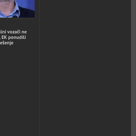
lni vozači ne
, EK ponudili
ešenje