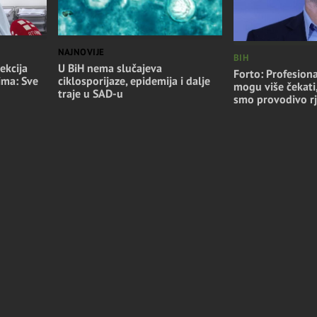
NAJNOVIJE
BIH
ekcija
U BiH nema slučajeva
Forto: Profesiona
ima: Sve
ciklosporijaze, epidemija i dalje
mogu više čekati
traje u SAD-u
smo provodivo rj