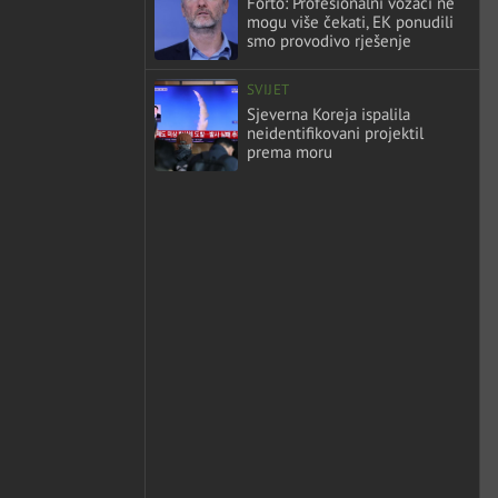
Forto: Profesionalni vozači ne
mogu više čekati, EK ponudili
smo provodivo rješenje
SVIJET
Sjeverna Koreja ispalila
neidentifikovani projektil
prema moru