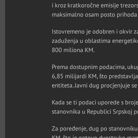
i kroz kratkoročne emisije trezors
maksimalno osam posto prihoda i
Istovremeno je odobren i okvir z
zaduženja u oblastima energetike
800 miliona KM.
Prema dostupnim podacima, ukup
6,85 milijardi KM, što predstavl
entiteta. Javni dug procjenjuje s
Kada se ti podaci uporede s broj
stanovnika u Republici Srpskoj p
Za poređenje, dug po stanovniku 
KM, što je gotovo dvostruko man