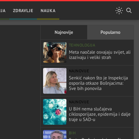
IJA
ZDRAVLJE
NAUKA
Najnovije
Popularno
TEHNOLOGIJA
Meta naočale osvajaju svijet, ali
izazivaju i veliki strah
NAJNOVIJE
Senkić nakon što je Inspekcija
osporila otkaze Bošnjacima:
Sve bih ponovila
NAJNOVIJE
U BiH nema slučajeva
ciklosporijaze, epidemija i dalje
traje u SAD-u
BIH