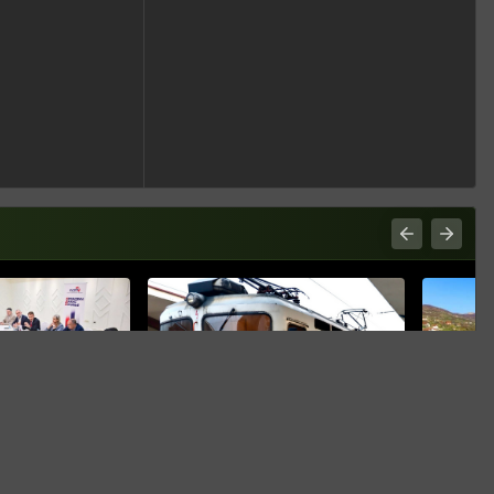
J LUCI
je u RS:
didatima uz