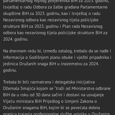
parlamentarnog vojnog povjerenika BiH za 2023. godinu,
Izvještaj o radu Odbora za žalbe građana Parlamentarne
skupštine BiH za 2023. godinu, kao i Izvještaj o radu
Nezavisnog odbora kao nezavisnog tijela policijske
strukture BiH za 2023. godinu i Plan rada Nezavisnog
odbora kao nezavisnog tijela policijske strukture BiH za
2024. godinu.
Na dnevnom redu bi, između ostalog, trebalo da se nađe i
Informacija o Godišnjem planu obuke i vježbi pripadnika i
jedinica Oružanih snaga BiH u inozemstvu za 2024.
godinu.
Trebala bi biti razmatrana i delegatska inicijativa
Džemala Smajića kojom se “traži od Ministarstva odbrane
BiH da u roku od 30 dana sačini i dostavi na usvajanje
Vijeću ministara BiH Prijedlog o izmjeni Zakona o
Oružanim snagama BiH, kojim bi se povećala dobna
granica trajanja profesionalne službe vojnika u Oružanim