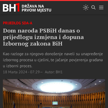
PRIJEDLOG SDA-A
Dom naroda PSBiH danas o
prijedlogu izmjena i dopuna
Izbornog zakona BiH
Kao razloge za njegovo donošenje naveli su unapređenje
izbornog procesa u cjelini, te jačanje povjerenja građana
u izborni proces.
18 Marta 2024 - 07:29
Autor: BH1