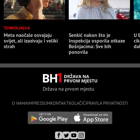
TEHNOLOGIJA
NAJNOVIJE
NA
Meta naočale osvajaju
Senkić nakon što je
U 
svijet, ali izazivaju i veliki
Inspekcija osporila otkaze
cik
strah
Bošnjacima: Sve bih
da
ponovila
Država na prvom mjestu
O NAMA
IMPRESSUM
KONTAKT
KOLAČIĆI
PRAVILA PRIVATNOSTI