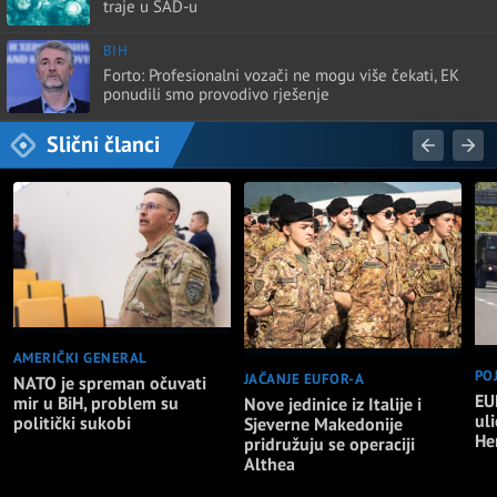
traje u SAD-u
BIH
Forto: Profesionalni vozači ne mogu više čekati, EK
ponudili smo provodivo rješenje
Slični članci
AMERIČKI GENERAL
PO
JAČANJE EUFOR-A
NATO je spreman očuvati
EU
mir u BiH, problem su
Nove jedinice iz Italije i
ul
politički sukobi
Sjeverne Makedonije
He
pridružuju se operaciji
Althea