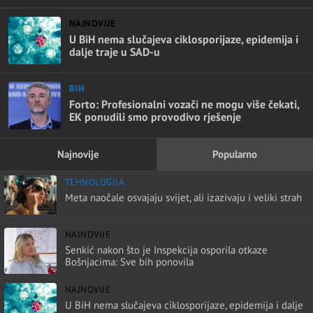
NAJNOVIJE
U BiH nema slučajeva ciklosporijaze, epidemija i
dalje traje u SAD-u
BIH
Forto: Profesionalni vozači ne mogu više čekati,
EK ponudili smo provodivo rješenje
Najnovije
Popularno
TEHNOLOGIJA
Meta naočale osvajaju svijet, ali izazivaju i veliki strah
NAJNOVIJE
Senkić nakon što je Inspekcija osporila otkaze
Bošnjacima: Sve bih ponovila
NAJNOVIJE
U BiH nema slučajeva ciklosporijaze, epidemija i dalje