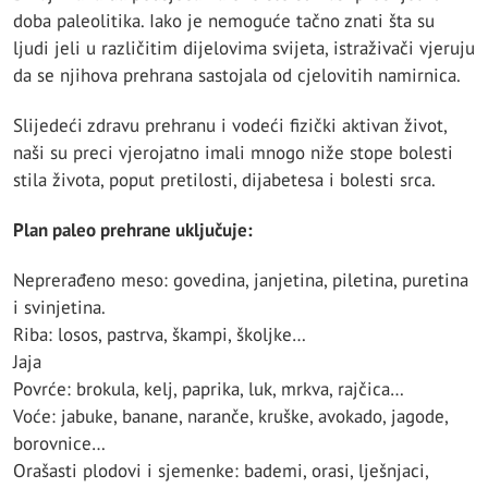
doba paleolitika. Iako je nemoguće tačno znati šta su
ljudi jeli u različitim dijelovima svijeta, istraživači vjeruju
da se njihova prehrana sastojala od cjelovitih namirnica.
Slijedeći zdravu prehranu i vodeći fizički aktivan život,
naši su preci vjerojatno imali mnogo niže stope bolesti
stila života, poput pretilosti, dijabetesa i bolesti srca.
Plan paleo prehrane uključuje:
Neprerađeno meso: govedina, janjetina, piletina, puretina
i svinjetina.
Riba: losos, pastrva, škampi, školjke…
Jaja
Povrće: brokula, kelj, paprika, luk, mrkva, rajčica…
Voće: jabuke, banane, naranče, kruške, avokado, jagode,
borovnice…
Orašasti plodovi i sjemenke: bademi, orasi, lješnjaci,