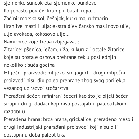
sjemenke suncokreta, sjemenke bundeve
Korjenasto povrće: krumpir, batat, repa…
Začini: morska sol, češnjak, kurkuma, ružmarin…
Hranjive masti i ulja: ekstra djevičansko maslinovo ulje,
ulje avokada, kokosovo ulje…
Namirnice koje treba izbjegavati:
Žitarice: pšenica, ječam, riža, kukuruz i ostale žitarice
koje su postale osnova prehrane tek u posljednjih
nekoliko tisuća godina
Mliječni proizvodi: mlijeko, sir, jogurt i drugi mliječni
proizvodi nisu dio paleo prehrane zbog svog porijekla
vezanog uz razvoj stočarstva
Prerađeni šećer: rafinirani šećeri kao što je bijeli šećer,
sirupi i drugi dodaci koji nisu postojali u paleolitskom
razdoblju
Prerađena hrana: brza hrana, grickalice, prerađeno meso i
drugi industrijski prerađeni proizvodi koji nisu bili
dostupni u doba paleolitika