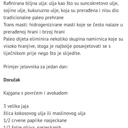
Rafinirana biljna ulja: ulja kao što su suncokretovo ulje,
sojino ulje, kukuruzno ulje, koja su prerađena i nisu dio
tradicionalne paleo prehrane
Trans masti: hidrogenizirane masti koje se često nalaze u
prerađenoj hrani i brzoj hrani
Paleo dijeta eliminira nekoliko skupina namirnica koje su
visoko hranjive, stoga je najbolje posavjetovati se s
liječnikom prije nego što je slijedite.
Primjer jelovnika za jedan dan:
Doručak
Kajgana s povrćem i avokadom
3 velika jaja
žlica kokosovog ulja ili maslinovog ulja
1/2 crvene paprike nasjeckane
1/2 šolje gljiva, nasjeckanih