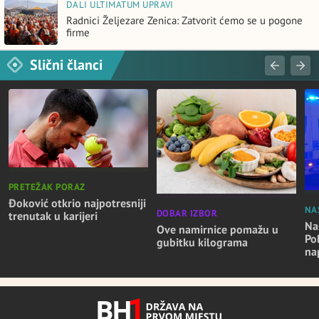
DALI ULTIMATUM UPRAVI
Radnici Željezare Zenica: Zatvorit ćemo se u pogone
firme
Slični članci
PRETEŽAK PORAZ
Đoković otkrio najpotresniji
NA
DOBAR IZBOR
trenutak u karijeri
Nas
Ove namirnice pomažu u
Po
gubitku kilograma
na