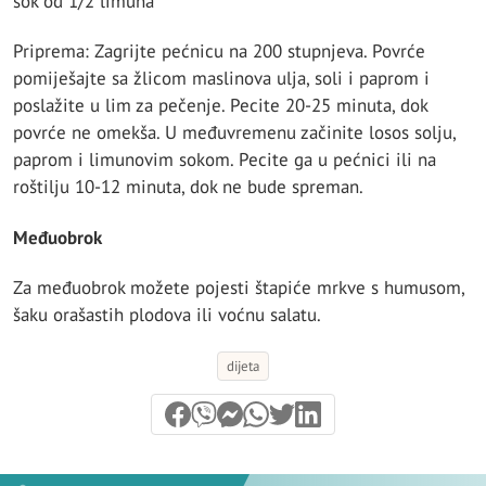
sok od 1/2 limuna
Priprema: Zagrijte pećnicu na 200 stupnjeva. Povrće
pomiješajte sa žlicom maslinova ulja, soli i paprom i
poslažite u lim za pečenje. Pecite 20-25 minuta, dok
povrće ne omekša. U međuvremenu začinite losos solju,
paprom i limunovim sokom. Pecite ga u pećnici ili na
roštilju 10-12 minuta, dok ne bude spreman.
Međuobrok
Za međuobrok možete pojesti štapiće mrkve s humusom,
šaku orašastih plodova ili voćnu salatu.
dijeta