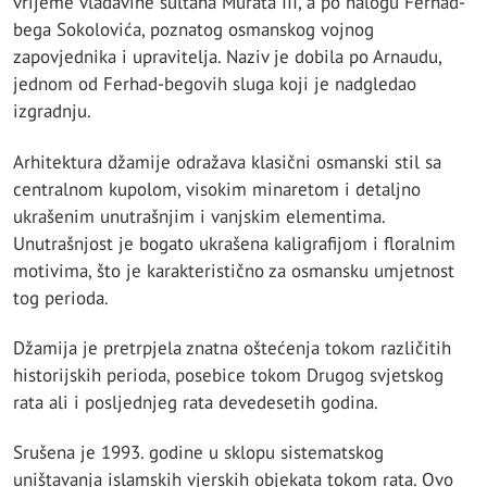
vrijeme vladavine sultana Murata III, a po nalogu Ferhad-
bega Sokolovića, poznatog osmanskog vojnog
zapovjednika i upravitelja. Naziv je dobila po Arnaudu,
jednom od Ferhad-begovih sluga koji je nadgledao
izgradnju.
Arhitektura džamije odražava klasični osmanski stil sa
centralnom kupolom, visokim minaretom i detaljno
ukrašenim unutrašnjim i vanjskim elementima.
Unutrašnjost je bogato ukrašena kaligrafijom i floralnim
motivima, što je karakteristično za osmansku umjetnost
tog perioda.
Džamija je pretrpjela znatna oštećenja tokom različitih
historijskih perioda, posebice tokom Drugog svjetskog
rata ali i posljednjeg rata devedesetih godina.
Srušena je 1993. godine u sklopu sistematskog
uništavanja islamskih vjerskih objekata tokom rata. Ovo