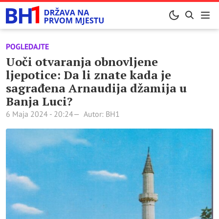
POGLEDAJTE
Uoči otvaranja obnovljene
ljepotice: Da li znate kada je
sagrađena Arnaudija džamija u
Banja Luci?
6 Maja 2024 - 20:24
Autor: BH1