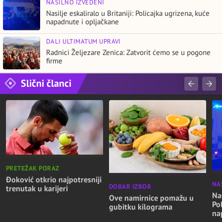
NASILNO IZVEDENI
Nasilje eskaliralo u Britaniji: Policajka ugrizena, kuće
napadnute i opljačkane
DALI ULTIMATUM UPRAVI
Radnici Željezare Zenica: Zatvorit ćemo se u pogone
firme
Slični članci
PRETEŽAK PORAZ
Đoković otkrio najpotresniji
NA
DOBAR IZBOR
trenutak u karijeri
Nas
Ove namirnice pomažu u
Po
gubitku kilograma
na