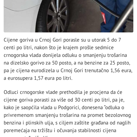
Cijene goriva u Crnoj Gori porasle su u utorak 5 do 7
centi po litri, nakon što je krajem prošle sedmice
crnogorska vlada donijela odluku o smanjenju trošarina
na dizelsko gorivo za 50 posto, a na benzine za 25 posto,
pa je cijena eurodizela u Crnoj Gori trenutačno 1,56 eura,
a eurosupera 1,57 eura po litri.
Odluci crnogorske vlade prethodila je procjena da će
cijene goriva porasti za više od 30 centi po litri, pa je,
kako je saopćila vlada u Podgorici, donesena “odluka o
privremenom smanjenju trošarina na promet bezolovnog
benzina i plinskih ulja, s ciljem zaštite građana od naglih
poremećaja na tržištu i očuvanja stabilnosti cijena