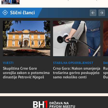
Slični članci
VIJESTI
STABILNA OPSKRBLJENOST
DA
Skupština Crne Gore
Crna Gora: Nakon smanjenja
Ru
usvojila zakon o potomcima
trošarina gorivo poskupjelo
sp
dinastije Petrović Njegoš
samo nekoliko centi
Đu