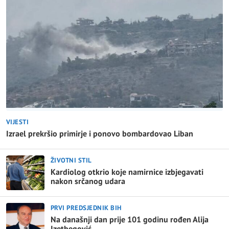
VIJESTI
Izrael prekršio primirje i ponovo bombardovao Liban
ŽIVOTNI STIL
Kardiolog otkrio koje namirnice izbjegavati
nakon srčanog udara
PRVI PREDSJEDNIK BIH
Na današnji dan prije 101 godinu rođen Alija
Izetbegović