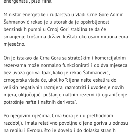
energenata”, piše Hina.
Ministar energetike i rudarstva u vladi Crne Gore Admir
Šahmanović rekao je u utorak da je opskrbljenost
benzinskih pumpi u Crnoj Gori stabilna te da će
smanjenje trošarina državu koštati oko osam miliona eura
mjesečno.
On je istakao da Crna Gora sa strateškim i komercijalnim
rezervama može normalno funkcionirati i do dva mjeseca
bez uvoza goriva. Ipak, kako je rekao Šahmanović,
crnogorska vlada će, ukoliko “cijena nafte eskalira do
velikih negativnih razmjera, razmotriti i uvođenje novih
mjera, uključujući puštanje naftnih rezervi ili ograničenje
potrošnje nafte i naftnih derivata”.
Po njegovim riječima, Crna Gora je i u prethodnom
razdoblju imala relativno povoljne cijene goriva u odnosu
na regiju i Evropu, što je dovelo i do dolaska stranih