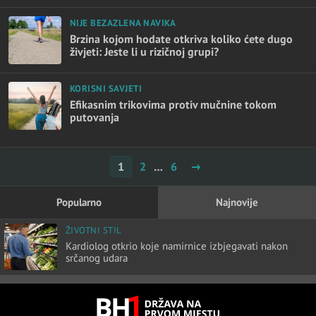
NIJE BEZAZLENA NAVIKA
Brzina kojom hodate otkriva koliko ćete dugo
živjeti: Jeste li u rizičnoj grupi?
KORISNI SAVJETI
Efikasnim trikovima protiv mučnine tokom
putovanja
Posts
1
2
…
6
→
pagination
Popularno
Najnovije
ŽIVOTNI STIL
Kardiolog otkrio koje namirnice izbjegavati nakon
srčanog udara