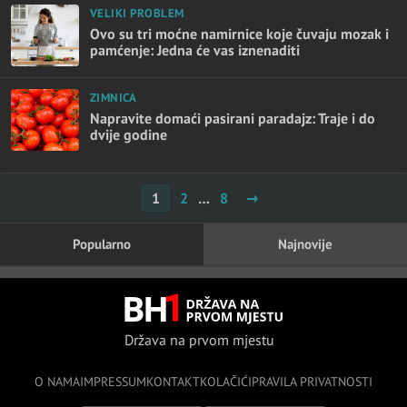
VELIKI PROBLEM
Ovo su tri moćne namirnice koje čuvaju mozak i
pamćenje: Jedna će vas iznenaditi
ZIMNICA
Napravite domaći pasirani paradajz: Traje i do
dvije godine
Posts
1
2
…
8
→
pagination
Popularno
Najnovije
Država na prvom mjestu
O NAMA
IMPRESSUM
KONTAKT
KOLAČIĆI
PRAVILA PRIVATNOSTI