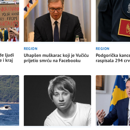
REGION
REGION
de ljudi
Podgorička kance
Uhapšen muškarac koji je Vučiću
 i kraj
raspisala 294 cr
prijetio smrću na Facebooku