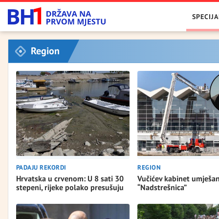
SPECIJA
Region
REGION
PADAJU REKORDI
Vučićev kabinet umješan
Hrvatska u crvenom: U 8 sati 30
“Nadstrešnica”
stepeni, rijeke polako presušuju