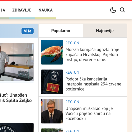
IJA
ZDRAVLJE
NAUKA
Popularno
Najnovije
Više
REGION
Morska kornjača ugrizla troje
kupača u Hrvatskoj: Prijelom
prstiju, otvorene rane…
REGION
Podgorička kancelarija
Interpola raspisala 294 crvene
potjernice
šut’: Uhapšen
ik Splita Željko
REGION
Uhapšen muškarac koji je
Vučiću prijetio smrću na
Facebooku
REGION