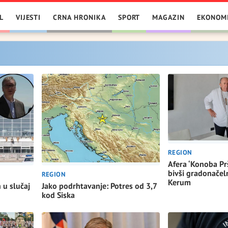
L
VIJESTI
CRNA HRONIKA
SPORT
MAGAZIN
EKONOM
REGION
Afera ‘Konoba Pr
bivši gradonačeln
REGION
Kerum
 u slučaj
Jako podrhtavanje: Potres od 3,7
kod Siska