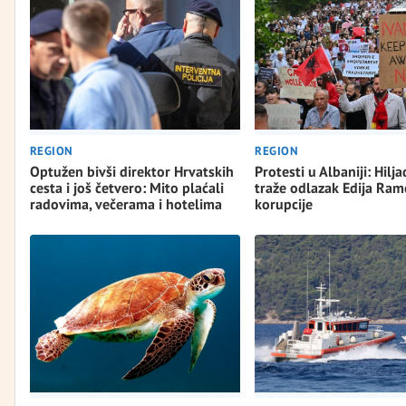
REGION
REGION
Optužen bivši direktor Hrvatskih
Protesti u Albaniji: Hilja
cesta i još četvero: Mito plaćali
traže odlazak Edija Rame
radovima, večerama i hotelima
korupcije