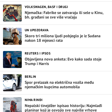
VOLKSWAGEN, BASF I DRUGI
Njemačka: Fabrike se zatvaraju ili sele u Kinu,
bh. građani se sve više vraćaju
UN UPOZORAVA
Skoro tri miliona ljudi pobjeglo je iz Sudana
nakon 18 mjeseci rata
REUTERS I IPSOS
Objavljena nova anketa: Evo kako sada stoje
Trump i Harris
BERLIN
Spor prelazak na električna vozila među
njemačkim kupcima automobila
NIMA RINĐI
Nepalski tinejdžer ispisao historiju: Najmlađi
planinar koji je osvojio sve najviše vrhove