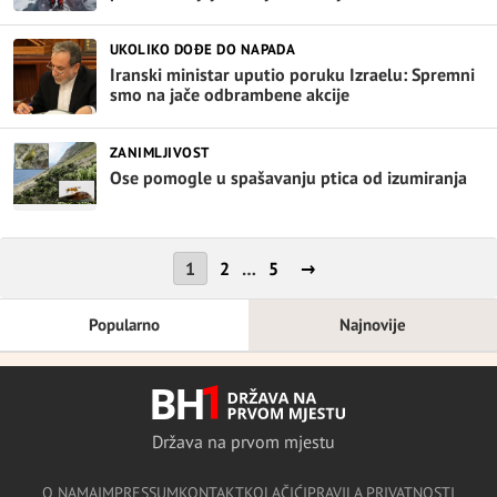
UKOLIKO DOĐE DO NAPADA
Iranski ministar uputio poruku Izraelu: Spremni
smo na jače odbrambene akcije
ZANIMLJIVOST
Ose pomogle u spašavanju ptica od izumiranja
Posts
1
2
…
5
→
pagination
Popularno
Najnovije
Država na prvom mjestu
O NAMA
IMPRESSUM
KONTAKT
KOLAČIĆI
PRAVILA PRIVATNOSTI